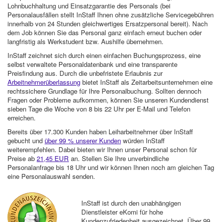
Lohnbuchhaltung und Einsatzgarantie des Personals (bei
Personalausfällen stellt InStaff Ihnen ohne zusätzliche Servicegebühren
innerhalb von 24 Stunden gleichwertiges Ersatzpersonal bereit). Nach
dem Job können Sie das Personal ganz einfach erneut buchen oder
langfristig als Werkstudent bzw. Aushilfe übernehmen.
InStaff zeichnet sich durch einen einfachen Buchungsprozess, eine
selbst verwaltete Personaldatenbank und eine transparente
Preisfindung aus. Durch die unbefristete Erlaubnis zur
Arbeitnehmerüberlassung
bietet InStaff als Zeitarbeitsunternehmen eine
rechtssichere Grundlage für Ihre Personalbuchung. Sollten dennoch
Fragen oder Probleme aufkommen, können Sie unseren Kundendienst
sieben Tage die Woche von 8 bis 22 Uhr per E-Mail und Telefon
erreichen.
Bereits über 17.300 Kunden haben Leiharbeitnehmer über InStaff
gebucht und
über 99 % unserer Kunden
würden InStaff
weiterempfehlen. Dabei bieten wir Ihnen unser Personal schon für
Preise ab
21,45 EUR
an. Stellen Sie Ihre unverbindliche
Personalanfrage bis 18 Uhr und wir können Ihnen noch am gleichen Tag
eine Personalauswahl senden.
InStaff ist durch den unabhängigen
Dienstleister eKomi für hohe
Kundenzufriedenheit ausgezeichnet. Über 99