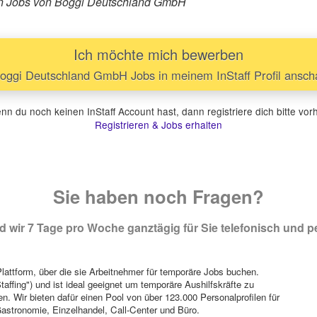
ären Jobs von Boggi Deutschland GmbH
Ich möchte mich bewerben
oggi Deutschland GmbH Jobs in meinem InStaff Profil ansc
n du noch keinen InStaff Account hast, dann registriere dich bitte vor
Registrieren & Jobs erhalten
Sie haben noch Fragen?
 wir 7 Tage pro Woche ganztägig für Sie telefonisch und pe
attform, über die sie Arbeitnehmer für temporäre Jobs buchen.
Staffing") und ist ideal geeignet um temporäre Aushilfskräfte zu
n. Wir bieten dafür einen Pool von über 123.000 Personalprofilen für
astronomie, Einzelhandel, Call-Center und Büro.