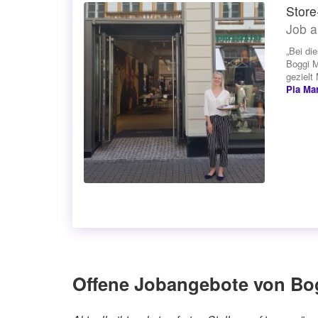
Store
Job a
„Bei di
Boggi M
gezielt
Pia Mar
Offene Jobangebote von B