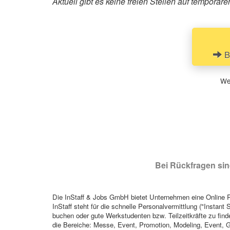
Aktuell gibt es keine freien Stellen auf tempor
B
Wen
Bei Rückfragen sind
Die InStaff & Jobs GmbH bietet Unternehmen eine Online Pl
InStaff steht für die schnelle Personalvermittlung ("Instant 
buchen oder gute Werkstudenten bzw. Teilzeitkräfte zu finde
die Bereiche: Messe, Event, Promotion, Modeling, Event, G