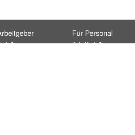
Arbeitgeber
Für Personal
ioniert's
So funktioniert's
gsanfrage
Registrierung
icherheit durch AÜG
Anstellungsverhältnis
& Leistungen
Gehälter-Übersicht
eferenzen
Erfahrungsberichte
 Personal
Hostess Jobs
on Personal
Promotion Jobs
 Personal
Service / Kellner Jobs
ersonal
Eventhelfer Jobs
andels Personal
Verkäufer / Kassierer Jobs
ersonal
Lagerhelfer / Kommissionierer J
rschung Personal
Marktforschung Jobs