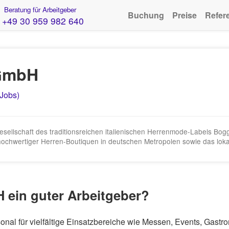
Beratung für Arbeitgeber
Buchung
Preise
Refer
+49 30 959 982 640
 GmbH
 Jobs)
sellschaft des traditionsreichen italienischen Herrenmode-Labels Bog
hochwertiger Herren-Boutiquen in deutschen Metropolen sowie das lok
 ein guter Arbeitgeber?
onal für vielfältige Einsatzbereiche wie Messen, Events, Gast