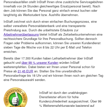
Personalausfällen stellt InStaff Ihnen ohne zusätzliche Servicegebühren
innerhalb von 24 Stunden gleichwertiges Ersatzpersonal bereit). Nach
dem Job können Sie das Personal ganz einfach erneut buchen oder
langfristig als Werkstudent bzw. Aushilfe übernehmen.
InStaff zeichnet sich durch einen einfachen Buchungsprozess, eine
selbst verwaltete Personaldatenbank und eine transparente
Preisfindung aus. Durch die unbefristete Erlaubnis zur
Arbeitnehmerüberlassung
bietet InStaff als Zeitarbeitsunternehmen eine
rechtssichere Grundlage für Ihre Personalbuchung. Sollten dennoch
Fragen oder Probleme aufkommen, können Sie unseren Kundendienst
sieben Tage die Woche von 8 bis 22 Uhr per E-Mail und Telefon
erreichen.
Bereits über 17.300 Kunden haben Leiharbeitnehmer über InStaff
gebucht und
über 99 % unserer Kunden
würden InStaff
weiterempfehlen. Dabei bieten wir Ihnen unser Personal schon für
Preise ab
21,45 EUR
an. Stellen Sie Ihre unverbindliche
Personalanfrage bis 18 Uhr und wir können Ihnen noch am gleichen Tag
eine Personalauswahl senden.
InStaff ist durch den unabhängigen
Dienstleister eKomi für hohe
Kundenzufriedenheit ausgezeichnet. Über 99
% Weiterempfehlungsrate basierend auf