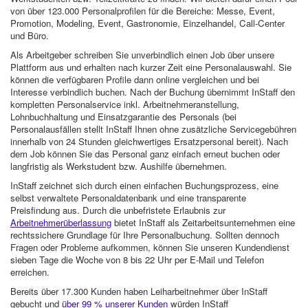
von über 123.000 Personalprofilen für die Bereiche: Messe, Event,
Promotion, Modeling, Event, Gastronomie, Einzelhandel, Call-Center
und Büro.
Als Arbeitgeber schreiben Sie unverbindlich einen Job über unsere
Plattform aus und erhalten nach kurzer Zeit eine Personalauswahl. Sie
können die verfügbaren Profile dann online vergleichen und bei
Interesse verbindlich buchen. Nach der Buchung übernimmt InStaff den
kompletten Personalservice inkl. Arbeitnehmeranstellung,
Lohnbuchhaltung und Einsatzgarantie des Personals (bei
Personalausfällen stellt InStaff Ihnen ohne zusätzliche Servicegebühren
innerhalb von 24 Stunden gleichwertiges Ersatzpersonal bereit). Nach
dem Job können Sie das Personal ganz einfach erneut buchen oder
langfristig als Werkstudent bzw. Aushilfe übernehmen.
InStaff zeichnet sich durch einen einfachen Buchungsprozess, eine
selbst verwaltete Personaldatenbank und eine transparente
Preisfindung aus. Durch die unbefristete Erlaubnis zur
Arbeitnehmerüberlassung
bietet InStaff als Zeitarbeitsunternehmen eine
rechtssichere Grundlage für Ihre Personalbuchung. Sollten dennoch
Fragen oder Probleme aufkommen, können Sie unseren Kundendienst
sieben Tage die Woche von 8 bis 22 Uhr per E-Mail und Telefon
erreichen.
Bereits über 17.300 Kunden haben Leiharbeitnehmer über InStaff
gebucht und
über 99 % unserer Kunden
würden InStaff