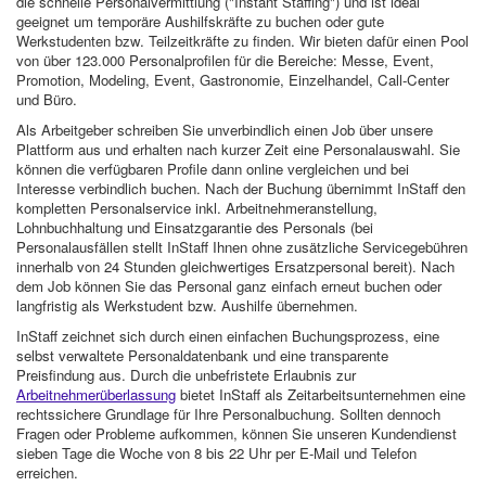
die schnelle Personalvermittlung ("Instant Staffing") und ist ideal
geeignet um temporäre Aushilfskräfte zu buchen oder gute
Werkstudenten bzw. Teilzeitkräfte zu finden. Wir bieten dafür einen Pool
von über 123.000 Personalprofilen für die Bereiche: Messe, Event,
Promotion, Modeling, Event, Gastronomie, Einzelhandel, Call-Center
und Büro.
Als Arbeitgeber schreiben Sie unverbindlich einen Job über unsere
Plattform aus und erhalten nach kurzer Zeit eine Personalauswahl. Sie
können die verfügbaren Profile dann online vergleichen und bei
Interesse verbindlich buchen. Nach der Buchung übernimmt InStaff den
kompletten Personalservice inkl. Arbeitnehmeranstellung,
Lohnbuchhaltung und Einsatzgarantie des Personals (bei
Personalausfällen stellt InStaff Ihnen ohne zusätzliche Servicegebühren
innerhalb von 24 Stunden gleichwertiges Ersatzpersonal bereit). Nach
dem Job können Sie das Personal ganz einfach erneut buchen oder
langfristig als Werkstudent bzw. Aushilfe übernehmen.
InStaff zeichnet sich durch einen einfachen Buchungsprozess, eine
selbst verwaltete Personaldatenbank und eine transparente
Preisfindung aus. Durch die unbefristete Erlaubnis zur
Arbeitnehmerüberlassung
bietet InStaff als Zeitarbeitsunternehmen eine
rechtssichere Grundlage für Ihre Personalbuchung. Sollten dennoch
Fragen oder Probleme aufkommen, können Sie unseren Kundendienst
sieben Tage die Woche von 8 bis 22 Uhr per E-Mail und Telefon
erreichen.