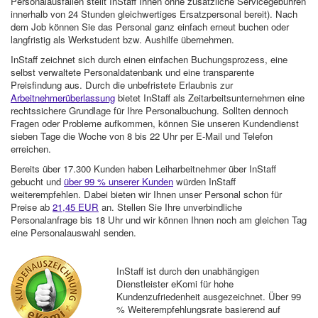
Personalausfällen stellt InStaff Ihnen ohne zusätzliche Servicegebühren
innerhalb von 24 Stunden gleichwertiges Ersatzpersonal bereit). Nach
dem Job können Sie das Personal ganz einfach erneut buchen oder
langfristig als Werkstudent bzw. Aushilfe übernehmen.
InStaff zeichnet sich durch einen einfachen Buchungsprozess, eine
selbst verwaltete Personaldatenbank und eine transparente
Preisfindung aus. Durch die unbefristete Erlaubnis zur
Arbeitnehmerüberlassung
bietet InStaff als Zeitarbeitsunternehmen eine
rechtssichere Grundlage für Ihre Personalbuchung. Sollten dennoch
Fragen oder Probleme aufkommen, können Sie unseren Kundendienst
sieben Tage die Woche von 8 bis 22 Uhr per E-Mail und Telefon
erreichen.
Bereits über 17.300 Kunden haben Leiharbeitnehmer über InStaff
gebucht und
über 99 % unserer Kunden
würden InStaff
weiterempfehlen. Dabei bieten wir Ihnen unser Personal schon für
Preise ab
21,45 EUR
an. Stellen Sie Ihre unverbindliche
Personalanfrage bis 18 Uhr und wir können Ihnen noch am gleichen Tag
eine Personalauswahl senden.
InStaff ist durch den unabhängigen
Dienstleister eKomi für hohe
Kundenzufriedenheit ausgezeichnet. Über 99
% Weiterempfehlungsrate basierend auf