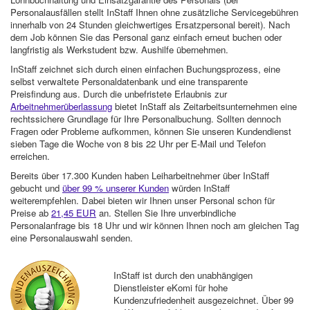
Personalausfällen stellt InStaff Ihnen ohne zusätzliche Servicegebühren
innerhalb von 24 Stunden gleichwertiges Ersatzpersonal bereit). Nach
dem Job können Sie das Personal ganz einfach erneut buchen oder
langfristig als Werkstudent bzw. Aushilfe übernehmen.
InStaff zeichnet sich durch einen einfachen Buchungsprozess, eine
selbst verwaltete Personaldatenbank und eine transparente
Preisfindung aus. Durch die unbefristete Erlaubnis zur
Arbeitnehmerüberlassung
bietet InStaff als Zeitarbeitsunternehmen eine
rechtssichere Grundlage für Ihre Personalbuchung. Sollten dennoch
Fragen oder Probleme aufkommen, können Sie unseren Kundendienst
sieben Tage die Woche von 8 bis 22 Uhr per E-Mail und Telefon
erreichen.
Bereits über 17.300 Kunden haben Leiharbeitnehmer über InStaff
gebucht und
über 99 % unserer Kunden
würden InStaff
weiterempfehlen. Dabei bieten wir Ihnen unser Personal schon für
Preise ab
21,45 EUR
an. Stellen Sie Ihre unverbindliche
Personalanfrage bis 18 Uhr und wir können Ihnen noch am gleichen Tag
eine Personalauswahl senden.
InStaff ist durch den unabhängigen
Dienstleister eKomi für hohe
Kundenzufriedenheit ausgezeichnet. Über 99