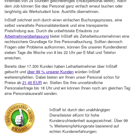
innerhalb von 24 Stunden gleichwertiges Ersatzpersonal bereit). Nach
dem Job können Sie das Personal ganz einfach erneut buchen oder
langfristig als Werkstudent bzw. Aushilfe übernehmen.
InStaff zeichnet sich durch einen einfachen Buchungsprozess, eine
selbst verwaltete Personaldatenbank und eine transparente
Preisfindung aus. Durch die unbefristete Erlaubnis zur
Arbeitnehmerüberlassung
bietet InStaff als Zeitarbeitsunternehmen eine
rechtssichere Grundlage für Ihre Personalbuchung. Sollten dennoch
Fragen oder Probleme aufkommen, können Sie unseren Kundendienst
sieben Tage die Woche von 8 bis 22 Uhr per E-Mail und Telefon
erreichen.
Bereits über 17.300 Kunden haben Leiharbeitnehmer über InStaff
gebucht und
über 99 % unserer Kunden
würden InStaff
weiterempfehlen. Dabei bieten wir Ihnen unser Personal schon für
Preise ab
21,45 EUR
an. Stellen Sie Ihre unverbindliche
Personalanfrage bis 18 Uhr und wir können Ihnen noch am gleichen Tag
eine Personalauswahl senden.
InStaff ist durch den unabhängigen
Dienstleister eKomi für hohe
Kundenzufriedenheit ausgezeichnet. Über 99
% Weiterempfehlungsrate basierend auf
echten Kundenerfahrungen: