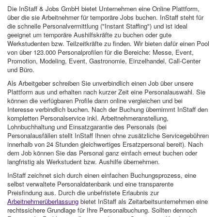
Die InStaff & Jobs GmbH bietet Unternehmen eine Online Plattform,
über die sie Arbeitnehmer für temporäre Jobs buchen. InStaff steht für
die schnelle Personalvermittlung ("Instant Staffing") und ist ideal
geeignet um temporäre Aushilfskräfte zu buchen oder gute
Werkstudenten bzw. Teilzeitkräfte zu finden. Wir bieten dafür einen Pool
von über 123.000 Personalprofilen für die Bereiche: Messe, Event,
Promotion, Modeling, Event, Gastronomie, Einzelhandel, Call-Center
und Büro.
Als Arbeitgeber schreiben Sie unverbindlich einen Job über unsere
Plattform aus und erhalten nach kurzer Zeit eine Personalauswahl. Sie
können die verfügbaren Profile dann online vergleichen und bei
Interesse verbindlich buchen. Nach der Buchung übernimmt InStaff den
kompletten Personalservice inkl. Arbeitnehmeranstellung,
Lohnbuchhaltung und Einsatzgarantie des Personals (bei
Personalausfällen stellt InStaff Ihnen ohne zusätzliche Servicegebühren
innerhalb von 24 Stunden gleichwertiges Ersatzpersonal bereit). Nach
dem Job können Sie das Personal ganz einfach erneut buchen oder
langfristig als Werkstudent bzw. Aushilfe übernehmen.
InStaff zeichnet sich durch einen einfachen Buchungsprozess, eine
selbst verwaltete Personaldatenbank und eine transparente
Preisfindung aus. Durch die unbefristete Erlaubnis zur
Arbeitnehmerüberlassung
bietet InStaff als Zeitarbeitsunternehmen eine
rechtssichere Grundlage für Ihre Personalbuchung. Sollten dennoch