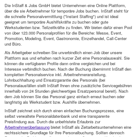
Die InStaff & Jobs GmbH bietet Unternehmen eine Online Plattform,
über die sie Arbeitnehmer für temporäre Jobs buchen. InStaff steht für
die schnelle Personalvermittlung ("Instant Staffing") und ist ideal
geeignet um temporäre Aushilfskräfte zu buchen oder gute
Werkstudenten bzw. Teilzeitkräfte zu finden. Wir bieten dafür einen Pool
von über 123.000 Personalprofilen für die Bereiche: Messe, Event,
Promotion, Modeling, Event, Gastronomie, Einzelhandel, Call-Center
und Büro.
Als Arbeitgeber schreiben Sie unverbindlich einen Job über unsere
Plattform aus und erhalten nach kurzer Zeit eine Personalauswahl. Sie
können die verfügbaren Profile dann online vergleichen und bei
Interesse verbindlich buchen. Nach der Buchung übernimmt InStaff den
kompletten Personalservice inkl. Arbeitnehmeranstellung,
Lohnbuchhaltung und Einsatzgarantie des Personals (bei
Personalausfällen stellt InStaff Ihnen ohne zusätzliche Servicegebühren
innerhalb von 24 Stunden gleichwertiges Ersatzpersonal bereit). Nach
dem Job können Sie das Personal ganz einfach erneut buchen oder
langfristig als Werkstudent bzw. Aushilfe übernehmen.
InStaff zeichnet sich durch einen einfachen Buchungsprozess, eine
selbst verwaltete Personaldatenbank und eine transparente
Preisfindung aus. Durch die unbefristete Erlaubnis zur
Arbeitnehmerüberlassung
bietet InStaff als Zeitarbeitsunternehmen eine
rechtssichere Grundlage für Ihre Personalbuchung. Sollten dennoch