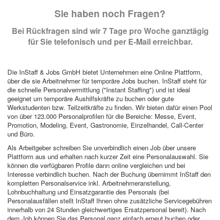
Sie haben noch Fragen?
Bei Rückfragen sind wir 7 Tage pro Woche ganztägig
für Sie telefonisch und per E-Mail erreichbar.
Die InStaff & Jobs GmbH bietet Unternehmen eine Online Plattform,
über die sie Arbeitnehmer für temporäre Jobs buchen. InStaff steht für
die schnelle Personalvermittlung ("Instant Staffing") und ist ideal
geeignet um temporäre Aushilfskräfte zu buchen oder gute
Werkstudenten bzw. Teilzeitkräfte zu finden. Wir bieten dafür einen Pool
von über 123.000 Personalprofilen für die Bereiche: Messe, Event,
Promotion, Modeling, Event, Gastronomie, Einzelhandel, Call-Center
und Büro.
Als Arbeitgeber schreiben Sie unverbindlich einen Job über unsere
Plattform aus und erhalten nach kurzer Zeit eine Personalauswahl. Sie
können die verfügbaren Profile dann online vergleichen und bei
Interesse verbindlich buchen. Nach der Buchung übernimmt InStaff den
kompletten Personalservice inkl. Arbeitnehmeranstellung,
Lohnbuchhaltung und Einsatzgarantie des Personals (bei
Personalausfällen stellt InStaff Ihnen ohne zusätzliche Servicegebühren
innerhalb von 24 Stunden gleichwertiges Ersatzpersonal bereit). Nach
dem Job können Sie das Personal ganz einfach erneut buchen oder