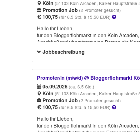
Köln
(51103 Köln Arcaden, Kalker Hauptstraße 
Promotion Job
(2 Promoter gesucht)
100,75
(für 6.5 Std. à 15,50 EUR)
Hallo ihr Lieben,
für den Bloggerflohmarkt in den Köln Arcaden,
Anschließend übernimmt eine Person die Koord
Jobbeschreibung
DRESSCODE:
Bitte ein weißes Shirt und saubere, weiße Sne
Promoter/in (m/w/d) @ Bloggerflohmarkt K
05.09.2026
(ca. 6.5 Std.)
Köln
(51103 Köln Arcaden, Kalker Hauptstraße 
Promotion Job
(2 Promoter gesucht)
100,75
(für 6.5 Std. à 15,50 EUR)
Hallo ihr Lieben,
für den Bloggerflohmarkt in den Köln Arcaden,
Anschließend betreut ihr einen Fotospot im Ce