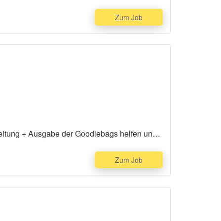
Zum Job
ereitung + Ausgabe der Goodiebags helfen und
Zum Job