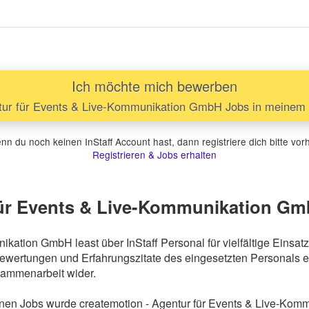
aker aus Eigenbestand tragen. Ein Hosenanzug wird gestellt.
Ich möchte mich bewerben
tur für Events & Live-Kommunikation GmbH Jobs in meinem I
n du noch keinen InStaff Account hast, dann registriere dich bitte vor
Registrieren & Jobs erhalten
 für Events & Live-Kommunikation Gm
ikation GmbH least über InStaff Personal für vielfältige Eins
ewertungen und Erfahrungszitate des eingesetzten Personals ei
sammenarbeit wider.
en Jobs wurde createmotion - Agentur für Events & Live-Kommu