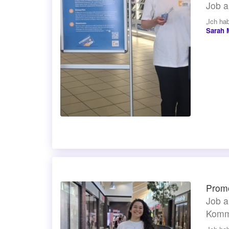
Job a
„Ich ha
Sarah 
Promo
Job a
Komm