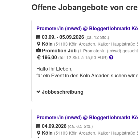
Offene Jobangebote von cr
Promoter/in (m/w/d) @ Bloggerflohmarkt K
03.09. - 05.09.2026
(ca. 12 Std.)
Köln
(51103 Köln Arcaden, Kalker Hauptstraße 
Promotion Job
(1 Promoter/in (m/w/d) gesucht
186,00
(für 12 Std. à 15,50 EUR)
Hallo ihr Lieben,
für ein Event in den Köln Arcaden suchen wir e
Zu den Aufgaben gehören:
Jobbeschreibung
- eine PVC-Fläche auf-/ abbauen
- Anbringung/ Entfernung von Fußbodenaufkle
- Aufbau von Deko-Objekten
- Hilfsarbeiten nach Bedarf
Promoter/in (m/w/d) @ Bloggerflohmarkt K
04.09.2026
(ca. 6.5 Std.)
DRESSCODE:
Köln
(51103 Köln Arcaden, Kalker Hauptstraße 
Bitte Arbeitsschutzschuhe tragen.