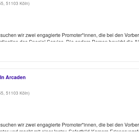
55, 51103 Köln)
 suchen wir zwei engagierte Promoter*innen, die bei den Vorbe
ination des Special Service. Die andere Person bewirbt die Ak
aker aus Eigenbestand tragen. Ein Hosenanzug wird gestellt.
öln Arcaden
55, 51103 Köln)
 suchen wir zwei engagierte Promoter*innen, die bei den Vorbe
nter und macht mit einer Instax-Sofortbild-Kamera Erinnerungs