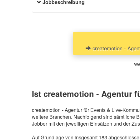
Jobbeschreibung
DRESSCODE:
Bitte ein weißes Shirt und saubere, weiße Sne
createmotion - Agen
Wen
Ist createmotion - Agentur
createmotion - Agentur für Events & Live-Kommun
weitere Branchen. Nachfolgend sind sämtliche B
Jobber mit den jeweiligen Einsätzen und der Zu
Auf Grundlage von insgesamt 183 abgeschlossen