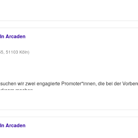
öln Arcaden
55, 51103 Köln)
, suchen wir zwei engagierte Promoter*innen, die bei der Vorb
merksam machen.
aker aus Eigenbestand tragen. Ein Hosenanzug wird gestellt.
öln Arcaden