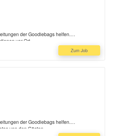
reitungen der Goodiebags helfen.
tionen vor Ort.
Zum Job
reitungen der Goodiebags helfen.
fotos von den Gästen.