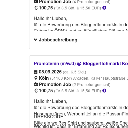
Promotion Job
(4 Promoter gesucht)
100,75
(für 6.5 Std. à 15,50 EUR)
Hallo ihr Lieben,
für die Bewerbung des Bloggerflohmarkts in d
Cubes im ÖPNV und an öffentlichen Plätzen Au
Jobbeschreibung
DRESSCODE:
Bitte ein weißes Shirt und saubere, weiße Sne
Promoter/in (m/w/d) @ Bloggerflohmarkt K
05.09.2026
(ca. 6.5 Std.)
Köln
(51103 Köln Arcaden, Kalker Hauptstraße 
Promotion Job
(2 Promoter gesucht)
100,75
(für 6.5 Std. à 15,50 EUR)
Hallo ihr Lieben,
für die Bewerbung des Bloggerflohmarkts in de
Hosenanzügen, Werbemittel an die Passant*inn
DRESSCODE:
Bitte ein weißes Shirt und saubere, weiße Sn
Wichtig ist, dass ihr Erfahrung auf Rollschuhe