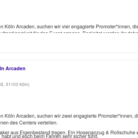
en Köln Arcaden, suchen wir vier engagierte Promoter*innen, 
fmerksamkeit für das Event erregen. Begleitet werden ihr dab
aker aus Eigenbestand tragen. Ein Hosenanzug wird gestellt.
öln Arcaden
55, 51103 Köln)
n Köln Arcaden, suchen wir zwei engagierte Promoter*innen, di
en des Centers verteilen.
eaker aus Eigenbestand tragen. Ein Hosenanzug & Rollschuhe w
n habt und euch beim Fahren sehr sicher fühlt.