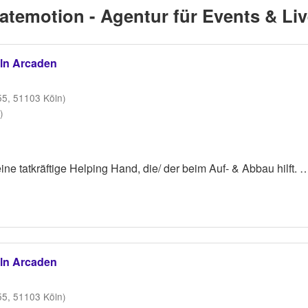
eatemotion - Agentur für Events & 
öln Arcaden
55, 51103 Köln)
)
ine tatkräftige Helping Hand, die/ der beim Auf- & Abbau hilft.
bern
öln Arcaden
55, 51103 Köln)