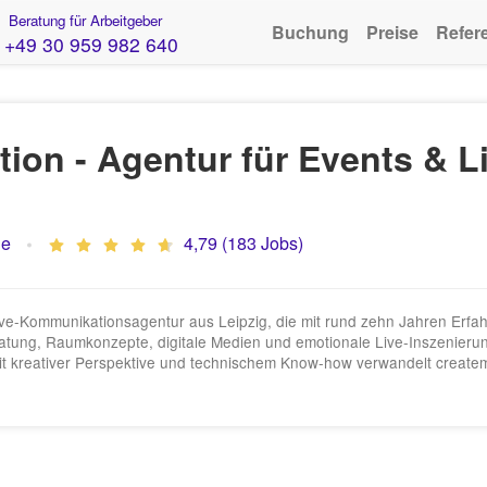
Beratung für Arbeitgeber
Buchung
Preise
Refer
+49 30 959 982 640
tion - Agentur für Events & 
de
4,79 (183 Jobs)
Live‑Kommunikationsagentur aus Leipzig, die mit rund zehn Jahren Erf
eratung, Raumkonzepte, digitale Medien und emotionale Live‑Inszenier
Mit kreativer Perspektive und technischem Know‑how verwandelt createm