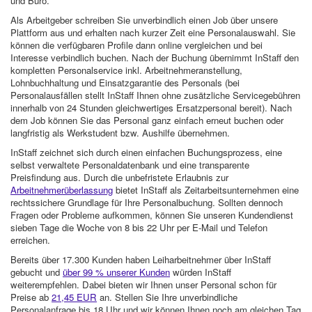
und Büro.
Als Arbeitgeber schreiben Sie unverbindlich einen Job über unsere
Plattform aus und erhalten nach kurzer Zeit eine Personalauswahl. Sie
können die verfügbaren Profile dann online vergleichen und bei
Interesse verbindlich buchen. Nach der Buchung übernimmt InStaff den
kompletten Personalservice inkl. Arbeitnehmeranstellung,
Lohnbuchhaltung und Einsatzgarantie des Personals (bei
Personalausfällen stellt InStaff Ihnen ohne zusätzliche Servicegebühren
innerhalb von 24 Stunden gleichwertiges Ersatzpersonal bereit). Nach
dem Job können Sie das Personal ganz einfach erneut buchen oder
langfristig als Werkstudent bzw. Aushilfe übernehmen.
InStaff zeichnet sich durch einen einfachen Buchungsprozess, eine
selbst verwaltete Personaldatenbank und eine transparente
Preisfindung aus. Durch die unbefristete Erlaubnis zur
Arbeitnehmerüberlassung
bietet InStaff als Zeitarbeitsunternehmen eine
rechtssichere Grundlage für Ihre Personalbuchung. Sollten dennoch
Fragen oder Probleme aufkommen, können Sie unseren Kundendienst
sieben Tage die Woche von 8 bis 22 Uhr per E-Mail und Telefon
erreichen.
Bereits über 17.300 Kunden haben Leiharbeitnehmer über InStaff
gebucht und
über 99 % unserer Kunden
würden InStaff
weiterempfehlen. Dabei bieten wir Ihnen unser Personal schon für
Preise ab
21,45 EUR
an. Stellen Sie Ihre unverbindliche
Personalanfrage bis 18 Uhr und wir können Ihnen noch am gleichen Tag