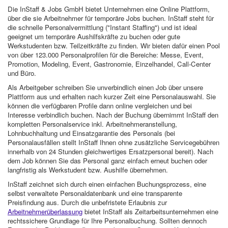
Die InStaff & Jobs GmbH bietet Unternehmen eine Online Plattform,
über die sie Arbeitnehmer für temporäre Jobs buchen. InStaff steht für
die schnelle Personalvermittlung ("Instant Staffing") und ist ideal
geeignet um temporäre Aushilfskräfte zu buchen oder gute
Werkstudenten bzw. Teilzeitkräfte zu finden. Wir bieten dafür einen Pool
von über 123.000 Personalprofilen für die Bereiche: Messe, Event,
Promotion, Modeling, Event, Gastronomie, Einzelhandel, Call-Center
und Büro.
Als Arbeitgeber schreiben Sie unverbindlich einen Job über unsere
Plattform aus und erhalten nach kurzer Zeit eine Personalauswahl. Sie
können die verfügbaren Profile dann online vergleichen und bei
Interesse verbindlich buchen. Nach der Buchung übernimmt InStaff den
kompletten Personalservice inkl. Arbeitnehmeranstellung,
Lohnbuchhaltung und Einsatzgarantie des Personals (bei
Personalausfällen stellt InStaff Ihnen ohne zusätzliche Servicegebühren
innerhalb von 24 Stunden gleichwertiges Ersatzpersonal bereit). Nach
dem Job können Sie das Personal ganz einfach erneut buchen oder
langfristig als Werkstudent bzw. Aushilfe übernehmen.
InStaff zeichnet sich durch einen einfachen Buchungsprozess, eine
selbst verwaltete Personaldatenbank und eine transparente
Preisfindung aus. Durch die unbefristete Erlaubnis zur
Arbeitnehmerüberlassung
bietet InStaff als Zeitarbeitsunternehmen eine
rechtssichere Grundlage für Ihre Personalbuchung. Sollten dennoch