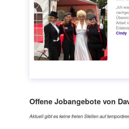
„Ich wa
nachgea
Übersic
Arbeit 
Erlebnis
Cindy
Offene Jobangebote von Dav
Aktuell gibt es keine freien Stellen auf temporä