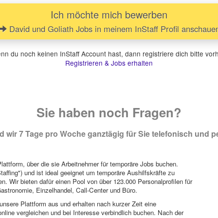
Ich möchte mich bewerben
David und Goliath Jobs in meinem InStaff Profil anschaue
n du noch keinen InStaff Account hast, dann registriere dich bitte vor
Registrieren & Jobs erhalten
Sie haben noch Fragen?
 wir 7 Tage pro Woche ganztägig für Sie telefonisch und pe
attform, über die sie Arbeitnehmer für temporäre Jobs buchen.
Staffing") und ist ideal geeignet um temporäre Aushilfskräfte zu
n. Wir bieten dafür einen Pool von über 123.000 Personalprofilen für
astronomie, Einzelhandel, Call-Center und Büro.
unsere Plattform aus und erhalten nach kurzer Zeit eine
nline vergleichen und bei Interesse verbindlich buchen. Nach der