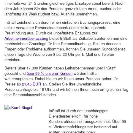
innerhalb von 24 Stunden gleichwertiges Ersatzpersonal bereit). Nach
dem Job können Sie das Personal ganz einfach erneut buchen oder
langfristig als Werkstudent bzw. Aushilfe übernehmen.
InStaff zeichnet sich durch einen einfachen Buchungsprozess, eine
selbst verwaltete Personaldatenbank und eine transparente
Preisfindung aus. Durch die unbefristete Erlaubnis zur
Arbeitnehmerüberlassung
bietet InStaff als Zeitarbeitsunternehmen eine
rechtssichere Grundlage für Ihre Personalbuchung. Sollten dennoch
Fragen oder Probleme aufkommen, können Sie unseren Kundendienst
sieben Tage die Woche von 8 bis 22 Uhr per E-Mail und Telefon
erreichen.
Bereits über 17.300 Kunden haben Leiharbeitnehmer über InStaff
gebucht und
über 99 % unserer Kunden
würden InStaff
weiterempfehlen. Dabei bieten wir Ihnen unser Personal schon für
Preise ab
21,45 EUR
an. Stellen Sie Ihre unverbindliche
Personalanfrage bis 18 Uhr und wir können Ihnen noch am gleichen Tag
eine Personalauswahl senden.
InStaff ist durch den unabhängigen
Dienstleister eKomi für hohe
Kundenzufriedenheit ausgezeichnet. Über 99
% Weiterempfehlungsrate basierend auf
echten Kundenerfahrungen: