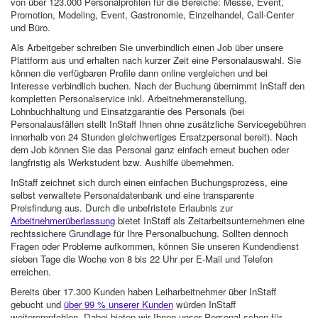
von über 123.000 Personalprofilen für die Bereiche: Messe, Event,
Promotion, Modeling, Event, Gastronomie, Einzelhandel, Call-Center
und Büro.
Als Arbeitgeber schreiben Sie unverbindlich einen Job über unsere
Plattform aus und erhalten nach kurzer Zeit eine Personalauswahl. Sie
können die verfügbaren Profile dann online vergleichen und bei
Interesse verbindlich buchen. Nach der Buchung übernimmt InStaff den
kompletten Personalservice inkl. Arbeitnehmeranstellung,
Lohnbuchhaltung und Einsatzgarantie des Personals (bei
Personalausfällen stellt InStaff Ihnen ohne zusätzliche Servicegebühren
innerhalb von 24 Stunden gleichwertiges Ersatzpersonal bereit). Nach
dem Job können Sie das Personal ganz einfach erneut buchen oder
langfristig als Werkstudent bzw. Aushilfe übernehmen.
InStaff zeichnet sich durch einen einfachen Buchungsprozess, eine
selbst verwaltete Personaldatenbank und eine transparente
Preisfindung aus. Durch die unbefristete Erlaubnis zur
Arbeitnehmerüberlassung
bietet InStaff als Zeitarbeitsunternehmen eine
rechtssichere Grundlage für Ihre Personalbuchung. Sollten dennoch
Fragen oder Probleme aufkommen, können Sie unseren Kundendienst
sieben Tage die Woche von 8 bis 22 Uhr per E-Mail und Telefon
erreichen.
Bereits über 17.300 Kunden haben Leiharbeitnehmer über InStaff
gebucht und
über 99 % unserer Kunden
würden InStaff
weiterempfehlen. Dabei bieten wir Ihnen unser Personal schon für