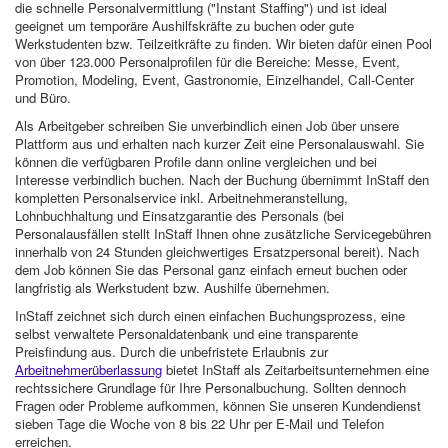
die schnelle Personalvermittlung ("Instant Staffing") und ist ideal
geeignet um temporäre Aushilfskräfte zu buchen oder gute
Werkstudenten bzw. Teilzeitkräfte zu finden. Wir bieten dafür einen Pool
von über 123.000 Personalprofilen für die Bereiche: Messe, Event,
Promotion, Modeling, Event, Gastronomie, Einzelhandel, Call-Center
und Büro.
Als Arbeitgeber schreiben Sie unverbindlich einen Job über unsere
Plattform aus und erhalten nach kurzer Zeit eine Personalauswahl. Sie
können die verfügbaren Profile dann online vergleichen und bei
Interesse verbindlich buchen. Nach der Buchung übernimmt InStaff den
kompletten Personalservice inkl. Arbeitnehmeranstellung,
Lohnbuchhaltung und Einsatzgarantie des Personals (bei
Personalausfällen stellt InStaff Ihnen ohne zusätzliche Servicegebühren
innerhalb von 24 Stunden gleichwertiges Ersatzpersonal bereit). Nach
dem Job können Sie das Personal ganz einfach erneut buchen oder
langfristig als Werkstudent bzw. Aushilfe übernehmen.
InStaff zeichnet sich durch einen einfachen Buchungsprozess, eine
selbst verwaltete Personaldatenbank und eine transparente
Preisfindung aus. Durch die unbefristete Erlaubnis zur
Arbeitnehmerüberlassung
bietet InStaff als Zeitarbeitsunternehmen eine
rechtssichere Grundlage für Ihre Personalbuchung. Sollten dennoch
Fragen oder Probleme aufkommen, können Sie unseren Kundendienst
sieben Tage die Woche von 8 bis 22 Uhr per E-Mail und Telefon
erreichen.