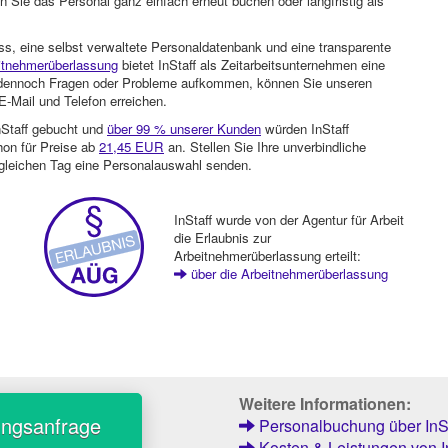
 Sie das Personal ganz einfach erneut buchen oder langfristig als
ss, eine selbst verwaltete Personaldatenbank und eine transparente
itnehmerüberlassung
bietet InStaff als Zeitarbeitsunternehmen eine
en dennoch Fragen oder Probleme aufkommen, können Sie unseren
-Mail und Telefon erreichen.
nStaff gebucht und
über 99 % unserer Kunden
würden InStaff
hon für Preise ab
21,45 EUR
an. Stellen Sie Ihre unverbindliche
gleichen Tag eine Personalauswahl senden.
InStaff wurde von der Agentur für Arbeit
die Erlaubnis zur
Arbeitnehmerüberlassung erteilt:
über die Arbeitnehmerüberlassung
Weitere Informationen:
ungsanfrage
Personalbuchung über InSt
Kosten & Leistungen von I