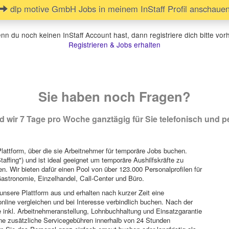
dlp motive GmbH Jobs in meinem InStaff Profil anschaue
n du noch keinen InStaff Account hast, dann registriere dich bitte vor
Registrieren & Jobs erhalten
Sie haben noch Fragen?
 wir 7 Tage pro Woche ganztägig für Sie telefonisch und pe
attform, über die sie Arbeitnehmer für temporäre Jobs buchen.
Staffing") und ist ideal geeignet um temporäre Aushilfskräfte zu
n. Wir bieten dafür einen Pool von über 123.000 Personalprofilen für
astronomie, Einzelhandel, Call-Center und Büro.
unsere Plattform aus und erhalten nach kurzer Zeit eine
nline vergleichen und bei Interesse verbindlich buchen. Nach der
 inkl. Arbeitnehmeranstellung, Lohnbuchhaltung und Einsatzgarantie
ohne zusätzliche Servicegebühren innerhalb von 24 Stunden