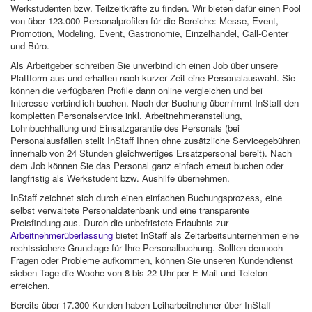
Werkstudenten bzw. Teilzeitkräfte zu finden. Wir bieten dafür einen Pool
von über 123.000 Personalprofilen für die Bereiche: Messe, Event,
Promotion, Modeling, Event, Gastronomie, Einzelhandel, Call-Center
und Büro.
Als Arbeitgeber schreiben Sie unverbindlich einen Job über unsere
Plattform aus und erhalten nach kurzer Zeit eine Personalauswahl. Sie
können die verfügbaren Profile dann online vergleichen und bei
Interesse verbindlich buchen. Nach der Buchung übernimmt InStaff den
kompletten Personalservice inkl. Arbeitnehmeranstellung,
Lohnbuchhaltung und Einsatzgarantie des Personals (bei
Personalausfällen stellt InStaff Ihnen ohne zusätzliche Servicegebühren
innerhalb von 24 Stunden gleichwertiges Ersatzpersonal bereit). Nach
dem Job können Sie das Personal ganz einfach erneut buchen oder
langfristig als Werkstudent bzw. Aushilfe übernehmen.
InStaff zeichnet sich durch einen einfachen Buchungsprozess, eine
selbst verwaltete Personaldatenbank und eine transparente
Preisfindung aus. Durch die unbefristete Erlaubnis zur
Arbeitnehmerüberlassung
bietet InStaff als Zeitarbeitsunternehmen eine
rechtssichere Grundlage für Ihre Personalbuchung. Sollten dennoch
Fragen oder Probleme aufkommen, können Sie unseren Kundendienst
sieben Tage die Woche von 8 bis 22 Uhr per E-Mail und Telefon
erreichen.
Bereits über 17.300 Kunden haben Leiharbeitnehmer über InStaff