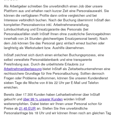
Als Arbeitgeber schreiben Sie unverbindlich einen Job über unsere
Plattform aus und erhalten nach kurzer Zeit eine Personalauswahl. Sie
können die verfügbaren Profile dann online vergleichen und bei
Interesse verbindlich buchen. Nach der Buchung übernimmt InStaff den
kompletten Personalservice inkl. Arbeitnehmeranstellung,
Lohnbuchhaltung und Einsatzgarantie des Personals (bei
Personalausfällen stellt InStaff Ihnen ohne zusätzliche Servicegebühren
innerhalb von 24 Stunden gleichwertiges Ersatzpersonal bereit). Nach
dem Job können Sie das Personal ganz einfach erneut buchen oder
langfristig als Werkstudent bzw. Aushilfe übernehmen.
InStaff zeichnet sich durch einen einfachen Buchungsprozess, eine
selbst verwaltete Personaldatenbank und eine transparente
Preisfindung aus. Durch die unbefristete Erlaubnis zur
Arbeitnehmerüberlassung
bietet InStaff als Zeitarbeitsunternehmen eine
rechtssichere Grundlage für Ihre Personalbuchung. Sollten dennoch
Fragen oder Probleme aufkommen, können Sie unseren Kundendienst
sieben Tage die Woche von 8 bis 22 Uhr per E-Mail und Telefon
erreichen.
Bereits über 17.300 Kunden haben Leiharbeitnehmer über InStaff
gebucht und
über 99 % unserer Kunden
würden InStaff
weiterempfehlen. Dabei bieten wir Ihnen unser Personal schon für
Preise ab
21,45 EUR
an. Stellen Sie Ihre unverbindliche
Personalanfrage bis 18 Uhr und wir können Ihnen noch am gleichen Tag