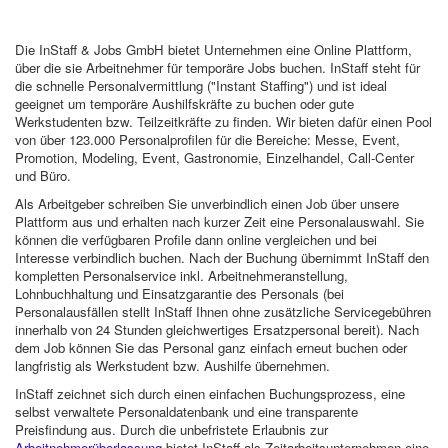
Die InStaff & Jobs GmbH bietet Unternehmen eine Online Plattform,
über die sie Arbeitnehmer für temporäre Jobs buchen. InStaff steht für
die schnelle Personalvermittlung ("Instant Staffing") und ist ideal
geeignet um temporäre Aushilfskräfte zu buchen oder gute
Werkstudenten bzw. Teilzeitkräfte zu finden. Wir bieten dafür einen Pool
von über 123.000 Personalprofilen für die Bereiche: Messe, Event,
Promotion, Modeling, Event, Gastronomie, Einzelhandel, Call-Center
und Büro.
Als Arbeitgeber schreiben Sie unverbindlich einen Job über unsere
Plattform aus und erhalten nach kurzer Zeit eine Personalauswahl. Sie
können die verfügbaren Profile dann online vergleichen und bei
Interesse verbindlich buchen. Nach der Buchung übernimmt InStaff den
kompletten Personalservice inkl. Arbeitnehmeranstellung,
Lohnbuchhaltung und Einsatzgarantie des Personals (bei
Personalausfällen stellt InStaff Ihnen ohne zusätzliche Servicegebühren
innerhalb von 24 Stunden gleichwertiges Ersatzpersonal bereit). Nach
dem Job können Sie das Personal ganz einfach erneut buchen oder
langfristig als Werkstudent bzw. Aushilfe übernehmen.
InStaff zeichnet sich durch einen einfachen Buchungsprozess, eine
selbst verwaltete Personaldatenbank und eine transparente
Preisfindung aus. Durch die unbefristete Erlaubnis zur
Arbeitnehmerüberlassung
bietet InStaff als Zeitarbeitsunternehmen eine