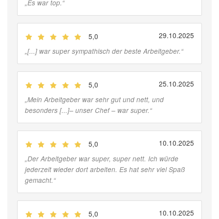
„
Es war top.
“
29.10.2025
5,0
(
Jobber
)
„
[...] war super sympathisch der beste Arbeitgeber.
“
25.10.2025
5,0
(
Jobber
)
„
Mein Arbeitgeber war sehr gut und nett, und
besonders [...]– unser Chef – war super.
“
10.10.2025
5,0
(
Jobber
)
„
Der Arbeitgeber war super, super nett. Ich würde
jederzeit wieder dort arbeiten. Es hat sehr viel Spaß
gemacht.
“
10.10.2025
5,0
(
Jobber
)