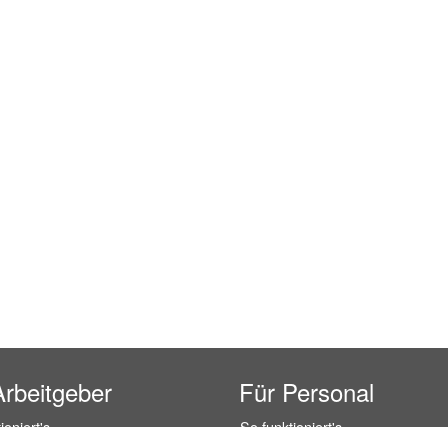
Arbeitgeber
Für Personal
ioniert's
So funktioniert's