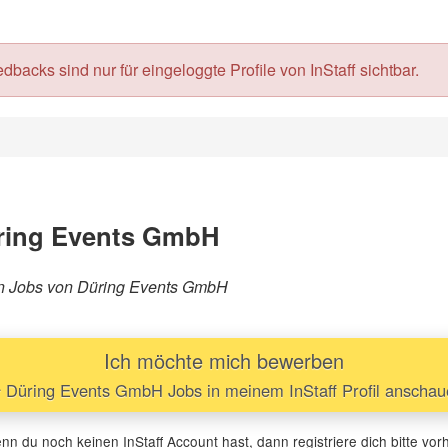
acks sind nur für eingeloggte Profile von InStaff sichtbar.
ring Events GmbH
ären Jobs von Düring Events GmbH
Ich möchte mich bewerben
Düring Events GmbH Jobs in meinem InStaff Profil anscha
n du noch keinen InStaff Account hast, dann registriere dich bitte vor