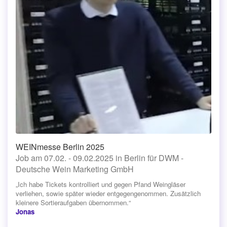
WEINmesse Berlin 2025
Job am 07.02. - 09.02.2025 in Berlin für DWM -
Deutsche Wein Marketing GmbH
„Ich habe Tickets kontrolliert und gegen Pfand Weingläser
verliehen, sowie später wieder entgegengenommen. Zusätzlich
kleinere Sortieraufgaben übernommen.“
Jonas