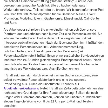
die schnelle Personalvermittlung ("Instant Staffing") und ist ideal
geeignet um temporäre Aushilfskräfte zu buchen oder gute
Werkstudenten bzw. Teilzeitkräfte zu finden. Wir bieten dafür einen Pool
von über 123.000 Personalprofilen für die Bereiche: Messe, Event,
Promotion, Modeling, Event, Gastronomie, Einzelhandel, Call-Center
und Büro.
Als Arbeitgeber schreiben Sie unverbindlich einen Job über unsere
Plattform aus und erhalten nach kurzer Zeit eine Personalauswahl. Sie
können die verfügbaren Profile dann online vergleichen und bei
Interesse verbindlich buchen. Nach der Buchung übernimmt InStaff den
kompletten Personalservice inkl. Arbeitnehmeranstellung,
Lohnbuchhaltung und Einsatzgarantie des Personals (bei
Personalausfällen stellt InStaff Ihnen ohne zusätzliche Servicegebühren
innerhalb von 24 Stunden gleichwertiges Ersatzpersonal bereit). Nach
dem Job können Sie das Personal ganz einfach erneut buchen oder
langfristig als Werkstudent bzw. Aushilfe übernehmen.
InStaff zeichnet sich durch einen einfachen Buchungsprozess, eine
selbst verwaltete Personaldatenbank und eine transparente
Preisfindung aus. Durch die unbefristete Erlaubnis zur
Arbeitnehmerüberlassung
bietet InStaff als Zeitarbeitsunternehmen eine
rechtssichere Grundlage für Ihre Personalbuchung. Sollten dennoch
Fragen oder Probleme aufkommen, können Sie unseren Kundendienst
sieben Tage die Woche von 8 bis 22 Uhr per E-Mail und Telefon
erreichen.