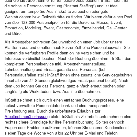
über die sie Arbeitnehmer für temporäre Jobs buchen. InStaff steht für
die schnelle Personalvermittlung ("Instant Staffing") und ist ideal
geeignet um temporäre Aushilfskräfte zu buchen oder gute
Werkstudenten bzw. Teilzeitkräfte zu finden. Wir bieten dafür einen Pool
von über 123.000 Personalprofilen für die Bereiche: Messe, Event,
Promotion, Modeling, Event, Gastronomie, Einzelhandel, Call-Center
und Büro.
Als Arbeitgeber schreiben Sie unverbindlich einen Job über unsere
Plattform aus und erhalten nach kurzer Zeit eine Personalauswahl. Sie
können die verfügbaren Profile dann online vergleichen und bei
Interesse verbindlich buchen. Nach der Buchung übernimmt InStaff den
kompletten Personalservice inkl. Arbeitnehmeranstellung,
Lohnbuchhaltung und Einsatzgarantie des Personals (bei
Personalausfällen stellt InStaff Ihnen ohne zusätzliche Servicegebühren
innerhalb von 24 Stunden gleichwertiges Ersatzpersonal bereit). Nach
dem Job können Sie das Personal ganz einfach erneut buchen oder
langfristig als Werkstudent bzw. Aushilfe übernehmen.
InStaff zeichnet sich durch einen einfachen Buchungsprozess, eine
selbst verwaltete Personaldatenbank und eine transparente
Preisfindung aus. Durch die unbefristete Erlaubnis zur
Arbeitnehmerüberlassung
bietet InStaff als Zeitarbeitsunternehmen eine
rechtssichere Grundlage für Ihre Personalbuchung. Sollten dennoch
Fragen oder Probleme aufkommen, können Sie unseren Kundendienst
sieben Tage die Woche von 8 bis 22 Uhr per E-Mail und Telefon