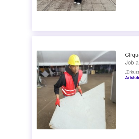
Cirqu
Job a
„Zirkus
Aristo