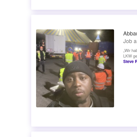
Abbau
Job a
„Wir ha
LKW gel
Steve 