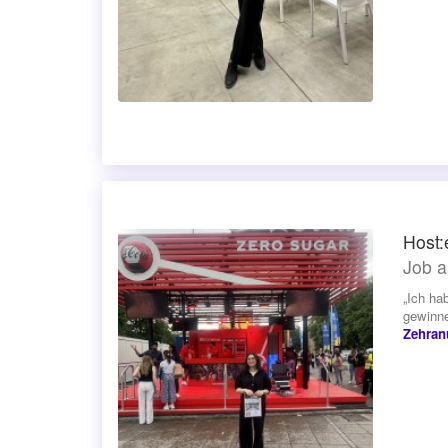
Host:
Job a
„Ich ha
gewinne
Zehran