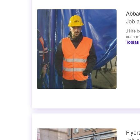
Abbau
Job a
„Hilfe 
auch mi
Tobias
Flyer