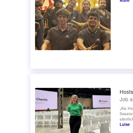
Adile
Hosts
Job a
„Als Ho
Session
sämtlic
Luise