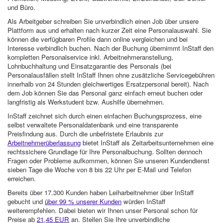
und Büro.
Als Arbeitgeber schreiben Sie unverbindlich einen Job über unsere
Plattform aus und erhalten nach kurzer Zeit eine Personalauswahl. Sie
können die verfügbaren Profile dann online vergleichen und bei
Interesse verbindlich buchen. Nach der Buchung übernimmt InStaff den
kompletten Personalservice inkl. Arbeitnehmeranstellung,
Lohnbuchhaltung und Einsatzgarantie des Personals (bei
Personalausfällen stellt InStaff Ihnen ohne zusätzliche Servicegebühren
innerhalb von 24 Stunden gleichwertiges Ersatzpersonal bereit). Nach
dem Job können Sie das Personal ganz einfach erneut buchen oder
langfristig als Werkstudent bzw. Aushilfe übernehmen.
InStaff zeichnet sich durch einen einfachen Buchungsprozess, eine
selbst verwaltete Personaldatenbank und eine transparente
Preisfindung aus. Durch die unbefristete Erlaubnis zur
Arbeitnehmerüberlassung
bietet InStaff als Zeitarbeitsunternehmen eine
rechtssichere Grundlage für Ihre Personalbuchung. Sollten dennoch
Fragen oder Probleme aufkommen, können Sie unseren Kundendienst
sieben Tage die Woche von 8 bis 22 Uhr per E-Mail und Telefon
erreichen.
Bereits über 17.300 Kunden haben Leiharbeitnehmer über InStaff
gebucht und
über 99 % unserer Kunden
würden InStaff
weiterempfehlen. Dabei bieten wir Ihnen unser Personal schon für
Preise ab
21,45 EUR
an. Stellen Sie Ihre unverbindliche