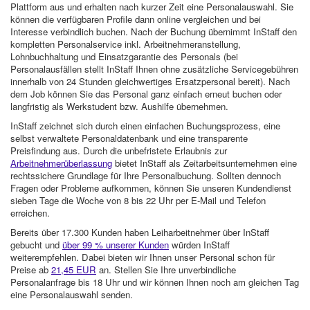
Plattform aus und erhalten nach kurzer Zeit eine Personalauswahl. Sie
können die verfügbaren Profile dann online vergleichen und bei
Interesse verbindlich buchen. Nach der Buchung übernimmt InStaff den
kompletten Personalservice inkl. Arbeitnehmeranstellung,
Lohnbuchhaltung und Einsatzgarantie des Personals (bei
Personalausfällen stellt InStaff Ihnen ohne zusätzliche Servicegebühren
innerhalb von 24 Stunden gleichwertiges Ersatzpersonal bereit). Nach
dem Job können Sie das Personal ganz einfach erneut buchen oder
langfristig als Werkstudent bzw. Aushilfe übernehmen.
InStaff zeichnet sich durch einen einfachen Buchungsprozess, eine
selbst verwaltete Personaldatenbank und eine transparente
Preisfindung aus. Durch die unbefristete Erlaubnis zur
Arbeitnehmerüberlassung
bietet InStaff als Zeitarbeitsunternehmen eine
rechtssichere Grundlage für Ihre Personalbuchung. Sollten dennoch
Fragen oder Probleme aufkommen, können Sie unseren Kundendienst
sieben Tage die Woche von 8 bis 22 Uhr per E-Mail und Telefon
erreichen.
Bereits über 17.300 Kunden haben Leiharbeitnehmer über InStaff
gebucht und
über 99 % unserer Kunden
würden InStaff
weiterempfehlen. Dabei bieten wir Ihnen unser Personal schon für
Preise ab
21,45 EUR
an. Stellen Sie Ihre unverbindliche
Personalanfrage bis 18 Uhr und wir können Ihnen noch am gleichen Tag
eine Personalauswahl senden.