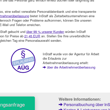
 Sie das Personal ganz einfach erneut buchen oder langfristig als
ss, eine selbst verwaltete Personaldatenbank und eine transparente
itnehmerüberlassung
bietet InStaff als Zeitarbeitsunternehmen eine
en dennoch Fragen oder Probleme aufkommen, können Sie unseren
-Mail und Telefon erreichen.
nStaff gebucht und
über 99 % unserer Kunden
würden InStaff
hon für Preise ab
21,45 EUR
an. Stellen Sie Ihre unverbindliche
gleichen Tag eine Personalauswahl senden.
InStaff wurde von der Agentur für Arbeit
die Erlaubnis zur
Arbeitnehmerüberlassung erteilt:
über die Arbeitnehmerüberlassung
Weitere Informationen:
ungsanfrage
Personalbuchung über InSt
Kosten & Leistungen von I