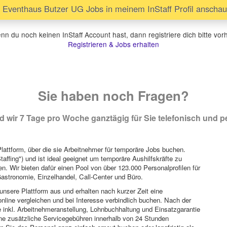
Eventhaus Butzer UG Jobs in meinem InStaff Profil anscha
n du noch keinen InStaff Account hast, dann registriere dich bitte vor
Registrieren & Jobs erhalten
Sie haben noch Fragen?
 wir 7 Tage pro Woche ganztägig für Sie telefonisch und pe
attform, über die sie Arbeitnehmer für temporäre Jobs buchen.
Staffing") und ist ideal geeignet um temporäre Aushilfskräfte zu
n. Wir bieten dafür einen Pool von über 123.000 Personalprofilen für
astronomie, Einzelhandel, Call-Center und Büro.
unsere Plattform aus und erhalten nach kurzer Zeit eine
nline vergleichen und bei Interesse verbindlich buchen. Nach der
 inkl. Arbeitnehmeranstellung, Lohnbuchhaltung und Einsatzgarantie
ohne zusätzliche Servicegebühren innerhalb von 24 Stunden