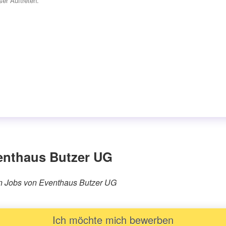
er Auftreten. “
enthaus Butzer UG
ären Jobs von Eventhaus Butzer UG
Ich möchte mich bewerben