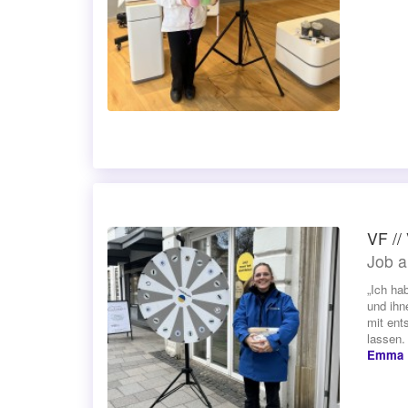
VF //
Job a
„Ich ha
und ihn
mit ent
lassen. 
Emma