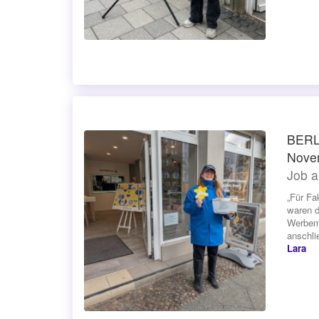
BERLI
Nove
Job a
„Für Fa
waren d
Werbemi
anschli
Lara