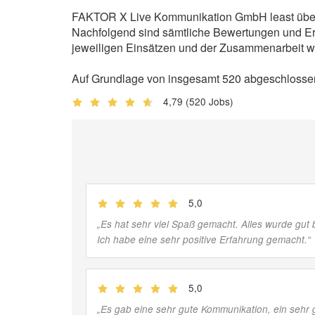
FAKTOR X Live Kommunikation GmbH least über In
Nachfolgend sind sämtliche Bewertungen und Erf
jeweiligen Einsätzen und der Zusammenarbeit wi
Auf Grundlage von insgesamt 520 abgeschlosse
4,79
(520 Jobs)
5,0
(
Jobber
)
„
Es hat sehr viel Spaß gemacht. Alles wurde gut 
Ich habe eine sehr positive Erfahrung gemacht.
“
5,0
(
Jobber
)
„
Es gab eine sehr gute Kommunikation, ein sehr gu