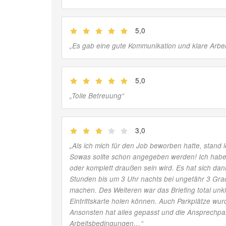
5,0
(
Jobber
)
„
Es gab eine gute Kommunikation und klare Arbe
5,0
(
Jobber
)
„
Tolle Betreuung
“
3,0
(
Jobber
)
„
Als ich mich für den Job beworben hatte, stand 
Sowas sollte schon angegeben werden! Ich habe e
oder komplett draußen sein wird. Es hat sich dan
Stunden bis um 3 Uhr nachts bei ungefähr 3 Gra
machen. Des Weiteren war das Briefing total unkl
Eintrittskarte holen können. Auch Parkplätze wur
Ansonsten hat alles gepasst und die Ansprechpart
Arbeitsbedingungen…
“