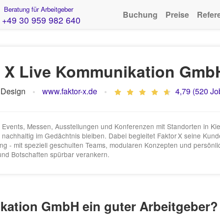
Beratung für Arbeitgeber
Buchung
Preise
Refer
+49 30 959 982 640
X Live Kommunikation Gmb
 Design
www.faktor-x.de
4,79 (520 Jo
on, Events, Messen, Ausstellungen und Konferenzen mit Standorten in Ki
nachhaltig im Gedächtnis bleiben. Dabei begleitet Faktor X seine Kun
ung - mit speziell geschulten Teams, modularen Konzepten und persönli
 und Botschaften spürbar verankern.
kation GmbH ein guter Arbeitgeber?