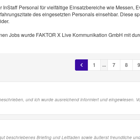
Staff Personal für vielfältige Einsatzbereiche wie Messen, E
ahrungszitate des eingesetzten Personals einsehbar. Diese spi
der.
nen Jobs wurde FAKTOR X Live Kommunikation GmbH mit durchs
...
1
7
8
beschrieben, und ich wurde ausreichend informiert und eingewiesen. Vor
t beschriebenes Briefing und Leitfaden sowie äußerst freundliche und h