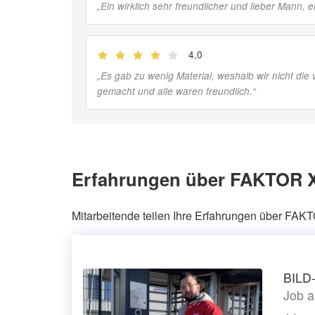
„
Ein wirklich sehr freundlicher und lieber Mann, er
4,0
(
Jobber
)
„
Es gab zu wenig Material, weshalb wir nicht die 
gemacht und alle waren freundlich.
“
Erfahrungen über FAKTOR X
Mitarbeitende teilen Ihre Erfahrungen über F
BILD-
Job a