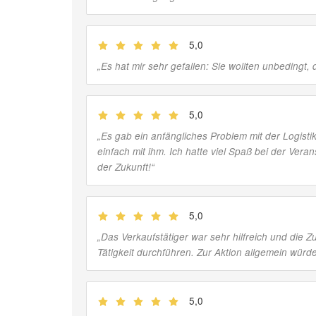
5,0
(
Jobber
)
„
Es hat mir sehr gefallen: Sie wollten unbedingt
5,0
(
Jobber
)
„
Es gab ein anfängliches Problem mit der Logisti
einfach mit ihm. Ich hatte viel Spaß bei der Ver
der Zukunft!
“
5,0
(
Jobber
)
„
Das Verkaufstätiger war sehr hilfreich und die
Tätigkeit durchführen. Zur Aktion allgemein würd
5,0
(
Jobber
)