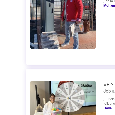
„Ich mu
Moham
VF //
Job a
„Für di
teilzun
Dalia