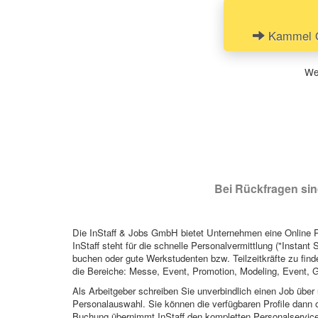
Kammel Ös
Wen
Bei Rückfragen sind
Die InStaff & Jobs GmbH bietet Unternehmen eine Online Pl
InStaff steht für die schnelle Personalvermittlung ("Instant 
buchen oder gute Werkstudenten bzw. Teilzeitkräfte zu finde
die Bereiche: Messe, Event, Promotion, Modeling, Event, G
Als Arbeitgeber schreiben Sie unverbindlich einen Job über 
Personalauswahl. Sie können die verfügbaren Profile dann o
Buchung übernimmt InStaff den kompletten Personalservice