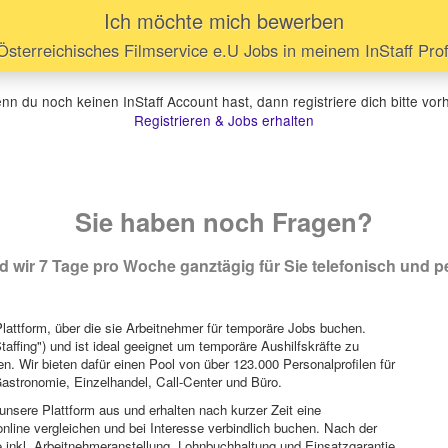
Ich möchte mich bewerben
terreichisches Filmservice e.U Jobs in meinem InStaff Prof
n du noch keinen InStaff Account hast, dann registriere dich bitte vor
Registrieren & Jobs erhalten
Sie haben noch Fragen?
 wir 7 Tage pro Woche ganztägig für Sie telefonisch und pe
attform, über die sie Arbeitnehmer für temporäre Jobs buchen.
Staffing") und ist ideal geeignet um temporäre Aushilfskräfte zu
n. Wir bieten dafür einen Pool von über 123.000 Personalprofilen für
astronomie, Einzelhandel, Call-Center und Büro.
unsere Plattform aus und erhalten nach kurzer Zeit eine
nline vergleichen und bei Interesse verbindlich buchen. Nach der
 inkl. Arbeitnehmeranstellung, Lohnbuchhaltung und Einsatzgarantie