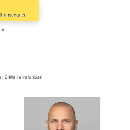
il anschauen
her:
r E-Mail erreichbar.