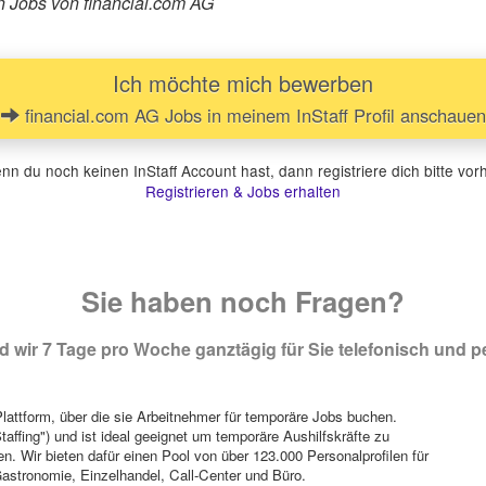
en Jobs von financial.com AG
Ich möchte mich bewerben
financial.com AG Jobs in meinem InStaff Profil anschauen
n du noch keinen InStaff Account hast, dann registriere dich bitte vor
Registrieren & Jobs erhalten
Sie haben noch Fragen?
 wir 7 Tage pro Woche ganztägig für Sie telefonisch und pe
attform, über die sie Arbeitnehmer für temporäre Jobs buchen.
Staffing") und ist ideal geeignet um temporäre Aushilfskräfte zu
n. Wir bieten dafür einen Pool von über 123.000 Personalprofilen für
astronomie, Einzelhandel, Call-Center und Büro.