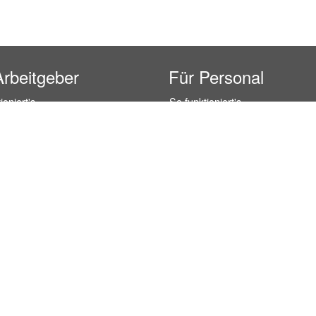
Arbeitgeber
Für Personal
ioniert's
So funktioniert's
gsanfrage
Registrierung
icherheit durch AÜG
Anstellungsverhältnis
& Leistungen
Gehälter-Übersicht
eferenzen
Erfahrungsberichte
 Personal
Hostess Jobs
on Personal
Promotion Jobs
 Personal
Service / Kellner Jobs
ersonal
Eventhelfer Jobs
andels Personal
Verkäufer / Kassierer Jobs
ersonal
Lagerhelfer / Kommissionierer J
rschung Personal
Marktforschung Jobs