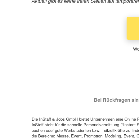
Aktuell gibt es keine freien Stellen auf temporär
Wen
Bei Rückfragen sind
Die InStaff & Jobs GmbH bietet Unternehmen eine Online Pl
InStaff steht für die schnelle Personalvermittlung ("Instant 
buchen oder gute Werkstudenten bzw. Teilzeitkräfte zu finde
die Bereiche: Messe, Event, Promotion, Modeling, Event, G