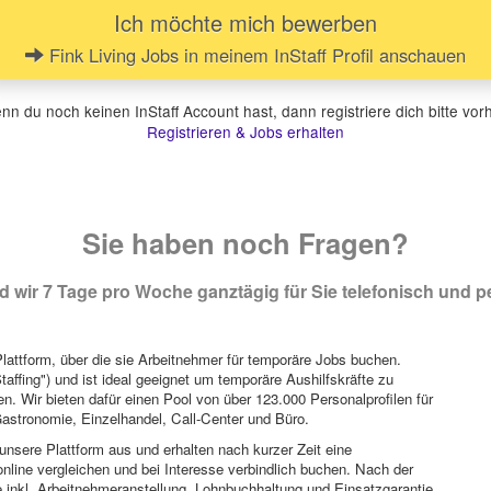
Ich möchte mich bewerben
Fink Living Jobs in meinem InStaff Profil anschauen
n du noch keinen InStaff Account hast, dann registriere dich bitte vor
Registrieren & Jobs erhalten
Sie haben noch Fragen?
 wir 7 Tage pro Woche ganztägig für Sie telefonisch und pe
attform, über die sie Arbeitnehmer für temporäre Jobs buchen.
Staffing") und ist ideal geeignet um temporäre Aushilfskräfte zu
n. Wir bieten dafür einen Pool von über 123.000 Personalprofilen für
astronomie, Einzelhandel, Call-Center und Büro.
unsere Plattform aus und erhalten nach kurzer Zeit eine
nline vergleichen und bei Interesse verbindlich buchen. Nach der
 inkl. Arbeitnehmeranstellung, Lohnbuchhaltung und Einsatzgarantie