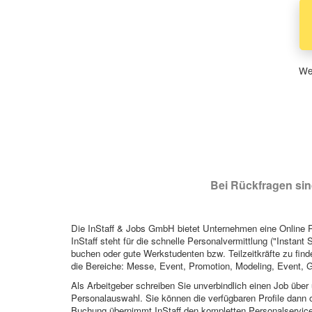
Wen
Bei Rückfragen sind
Die InStaff & Jobs GmbH bietet Unternehmen eine Online Pl
InStaff steht für die schnelle Personalvermittlung ("Instant 
buchen oder gute Werkstudenten bzw. Teilzeitkräfte zu finde
die Bereiche: Messe, Event, Promotion, Modeling, Event, G
Als Arbeitgeber schreiben Sie unverbindlich einen Job über 
Personalauswahl. Sie können die verfügbaren Profile dann o
Buchung übernimmt InStaff den kompletten Personalservice