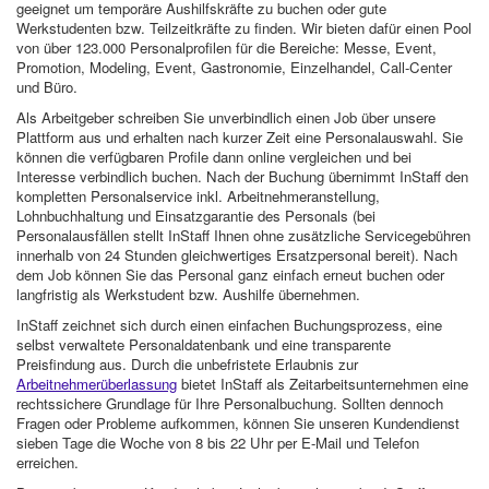
geeignet um temporäre Aushilfskräfte zu buchen oder gute
Werkstudenten bzw. Teilzeitkräfte zu finden. Wir bieten dafür einen Pool
von über 123.000 Personalprofilen für die Bereiche: Messe, Event,
Promotion, Modeling, Event, Gastronomie, Einzelhandel, Call-Center
und Büro.
Als Arbeitgeber schreiben Sie unverbindlich einen Job über unsere
Plattform aus und erhalten nach kurzer Zeit eine Personalauswahl. Sie
können die verfügbaren Profile dann online vergleichen und bei
Interesse verbindlich buchen. Nach der Buchung übernimmt InStaff den
kompletten Personalservice inkl. Arbeitnehmeranstellung,
Lohnbuchhaltung und Einsatzgarantie des Personals (bei
Personalausfällen stellt InStaff Ihnen ohne zusätzliche Servicegebühren
innerhalb von 24 Stunden gleichwertiges Ersatzpersonal bereit). Nach
dem Job können Sie das Personal ganz einfach erneut buchen oder
langfristig als Werkstudent bzw. Aushilfe übernehmen.
InStaff zeichnet sich durch einen einfachen Buchungsprozess, eine
selbst verwaltete Personaldatenbank und eine transparente
Preisfindung aus. Durch die unbefristete Erlaubnis zur
Arbeitnehmerüberlassung
bietet InStaff als Zeitarbeitsunternehmen eine
rechtssichere Grundlage für Ihre Personalbuchung. Sollten dennoch
Fragen oder Probleme aufkommen, können Sie unseren Kundendienst
sieben Tage die Woche von 8 bis 22 Uhr per E-Mail und Telefon
erreichen.