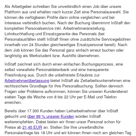
Als Arbeitgeber schreiben Sie unverbindlich einen Job über unsere
Plattform aus und erhalten nach kurzer Zeit eine Personalauswahl. Sie
können die verfügbaren Profile dann online vergleichen und bei
Interesse verbindlich buchen. Nach der Buchung übernimmt InStaff den
kompletten Personalservice inkl. Arbeitnehmeranstellung,
Lohnbuchhaltung und Einsatzgarantie des Personals (bei
Personalausfällen stellt InStaff Ihnen ohne zusätzliche Servicegebühren
innerhalb von 24 Stunden gleichwertiges Ersatzpersonal bereit). Nach
dem Job können Sie das Personal ganz einfach erneut buchen oder
langfristig als Werkstudent bzw. Aushilfe übernehmen.
InStaff zeichnet sich durch einen einfachen Buchungsprozess, eine
selbst verwaltete Personaldatenbank und eine transparente
Preisfindung aus. Durch die unbefristete Erlaubnis zur
Arbeitnehmerüberlassung
bietet InStaff als Zeitarbeitsunternehmen eine
rechtssichere Grundlage für Ihre Personalbuchung. Sollten dennoch
Fragen oder Probleme aufkommen, können Sie unseren Kundendienst
sieben Tage die Woche von 8 bis 22 Uhr per E-Mail und Telefon
erreichen.
Bereits über 17.300 Kunden haben Leiharbeitnehmer über InStaff
gebucht und
über 99 % unserer Kunden
würden InStaff
weiterempfehlen. Dabei bieten wir Ihnen unser Personal schon für
Preise ab
21,45 EUR
an. Stellen Sie Ihre unverbindliche
Personalanfrage bis 18 Uhr und wir können Ihnen noch am gleichen Tag