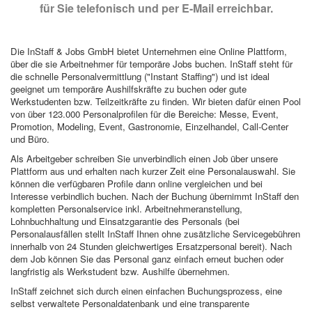
für Sie telefonisch und per E-Mail erreichbar.
Die InStaff & Jobs GmbH bietet Unternehmen eine Online Plattform,
über die sie Arbeitnehmer für temporäre Jobs buchen. InStaff steht für
die schnelle Personalvermittlung ("Instant Staffing") und ist ideal
geeignet um temporäre Aushilfskräfte zu buchen oder gute
Werkstudenten bzw. Teilzeitkräfte zu finden. Wir bieten dafür einen Pool
von über 123.000 Personalprofilen für die Bereiche: Messe, Event,
Promotion, Modeling, Event, Gastronomie, Einzelhandel, Call-Center
und Büro.
Als Arbeitgeber schreiben Sie unverbindlich einen Job über unsere
Plattform aus und erhalten nach kurzer Zeit eine Personalauswahl. Sie
können die verfügbaren Profile dann online vergleichen und bei
Interesse verbindlich buchen. Nach der Buchung übernimmt InStaff den
kompletten Personalservice inkl. Arbeitnehmeranstellung,
Lohnbuchhaltung und Einsatzgarantie des Personals (bei
Personalausfällen stellt InStaff Ihnen ohne zusätzliche Servicegebühren
innerhalb von 24 Stunden gleichwertiges Ersatzpersonal bereit). Nach
dem Job können Sie das Personal ganz einfach erneut buchen oder
langfristig als Werkstudent bzw. Aushilfe übernehmen.
InStaff zeichnet sich durch einen einfachen Buchungsprozess, eine
selbst verwaltete Personaldatenbank und eine transparente