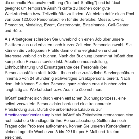
die schnelle Personalvermittlung ("Instant Staffing") und ist ideal
geeignet um temporäre Aushilfskräfte zu buchen oder gute
Werkstudenten bzw. Teilzeitkräfte zu finden. Wir bieten dafür einen Pool
von über 123.000 Personalprofilen für die Bereiche: Messe, Event,
Promotion, Modeling, Event, Gastronomie, Einzelhandel, Call-Center
und Büro.
Als Arbeitgeber schreiben Sie unverbindlich einen Job über unsere
Plattform aus und erhalten nach kurzer Zeit eine Personalauswahl. Sie
können die verfügbaren Profile dann online vergleichen und bei
Interesse verbindlich buchen. Nach der Buchung übernimmt InStaff den
kompletten Personalservice inkl. Arbeitnehmeranstellung,
Lohnbuchhaltung und Einsatzgarantie des Personals (bei
Personalausfällen stellt InStaff Ihnen ohne zusätzliche Servicegebühren
innerhalb von 24 Stunden gleichwertiges Ersatzpersonal bereit). Nach
dem Job können Sie das Personal ganz einfach erneut buchen oder
langfristig als Werkstudent bzw. Aushilfe übernehmen.
InStaff zeichnet sich durch einen einfachen Buchungsprozess, eine
selbst verwaltete Personaldatenbank und eine transparente
Preisfindung aus. Durch die unbefristete Erlaubnis zur
Arbeitnehmerüberlassung
bietet InStaff als Zeitarbeitsunternehmen eine
rechtssichere Grundlage für Ihre Personalbuchung. Sollten dennoch
Fragen oder Probleme aufkommen, können Sie unseren Kundendienst
sieben Tage die Woche von 8 bis 22 Uhr per E-Mail und Telefon
erreichen.