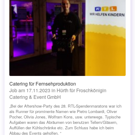
Catering für Fernsehproduktion
Job am 17.11.2023 in Hürth für Froschkönigin
Catering & Event GmbH
„Bei der Aftershow-Party des 28. RTL-Spendenmaratons war ich
als Runner für prominente Namen wie Pietro Lombardi, Oliver
Pocher, Olivia Jones, Wolfram Kons, usw. unterwegs. Typische
Aufgaben waren das Abräumen von benutzen Tellern/Gläsern,
Auffüllen der Kühlschränke etc. Zum Schluss habe ich beim
Abbau des Events geholfen. “