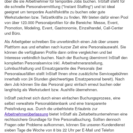
über die sie Arbeitnehmer für temporäre Jobs buchen. InStaff steht für
die schnelle Personalvermittlung ("Instant Staffing") und ist ideal
geeignet um temporäre Aushilfskräfte zu buchen oder gute
Werkstudenten bzw. Teilzeitkräfte zu finden. Wir bieten dafür einen Pool
von über 123.000 Personalprofilen für die Bereiche: Messe, Event,
Promotion, Modeling, Event, Gastronomie, Einzelhandel, Call-Center
und Büro.
Als Arbeitgeber schreiben Sie unverbindlich einen Job über unsere
Plattform aus und erhalten nach kurzer Zeit eine Personalauswahl. Sie
können die verfügbaren Profile dann online vergleichen und bei
Interesse verbindlich buchen. Nach der Buchung übernimmt InStaff den
kompletten Personalservice inkl. Arbeitnehmeranstellung,
Lohnbuchhaltung und Einsatzgarantie des Personals (bei
Personalausfällen stellt InStaff Ihnen ohne zusätzliche Servicegebühren
innerhalb von 24 Stunden gleichwertiges Ersatzpersonal bereit). Nach
dem Job können Sie das Personal ganz einfach erneut buchen oder
langfristig als Werkstudent bzw. Aushilfe übernehmen.
InStaff zeichnet sich durch einen einfachen Buchungsprozess, eine
selbst verwaltete Personaldatenbank und eine transparente
Preisfindung aus. Durch die unbefristete Erlaubnis zur
Arbeitnehmerüberlassung
bietet InStaff als Zeitarbeitsunternehmen eine
rechtssichere Grundlage für Ihre Personalbuchung. Sollten dennoch
Fragen oder Probleme aufkommen, können Sie unseren Kundendienst
sieben Tage die Woche von 8 bis 22 Uhr per E-Mail und Telefon