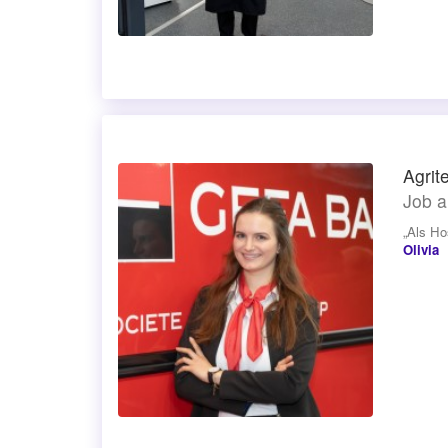
Agrit
Job a
„Als Ho
Olivia