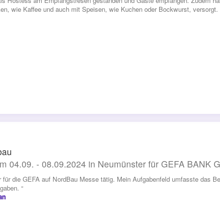
ls Hostess am Empfangstresen gestanden und Gäste empfangen. Zudem haben
en, wie Kaffee und auch mit Speisen, wie Kuchen oder Bockwurst, versorgt. 
bau
m 04.09. - 08.09.2024 in Neumünster für GEFA BANK
r für die GEFA auf NordBau Messe tätig. Mein Aufgabenfeld umfasste das B
fgaben. “
an