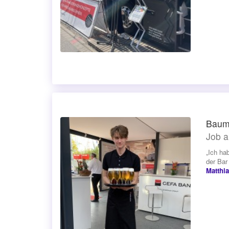
Bau
Job a
„Ich ha
der Bar
Matthi