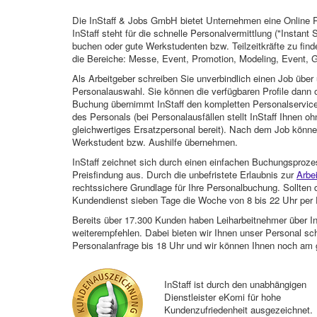
Die InStaff & Jobs GmbH bietet Unternehmen eine Online Pl
InStaff steht für die schnelle Personalvermittlung ("Instant 
buchen oder gute Werkstudenten bzw. Teilzeitkräfte zu finde
die Bereiche: Messe, Event, Promotion, Modeling, Event, G
Als Arbeitgeber schreiben Sie unverbindlich einen Job über 
Personalauswahl. Sie können die verfügbaren Profile dann o
Buchung übernimmt InStaff den kompletten Personalservice
des Personals (bei Personalausfällen stellt InStaff Ihnen 
gleichwertiges Ersatzpersonal bereit). Nach dem Job können
Werkstudent bzw. Aushilfe übernehmen.
InStaff zeichnet sich durch einen einfachen Buchungsproze
Preisfindung aus. Durch die unbefristete Erlaubnis zur
Arbe
rechtssichere Grundlage für Ihre Personalbuchung. Sollt
Kundendienst sieben Tage die Woche von 8 bis 22 Uhr per E
Bereits über 17.300 Kunden haben Leiharbeitnehmer über I
weiterempfehlen. Dabei bieten wir Ihnen unser Personal sc
Personalanfrage bis 18 Uhr und wir können Ihnen noch am 
InStaff ist durch den unabhängigen
Dienstleister eKomi für hohe
Kundenzufriedenheit ausgezeichnet.