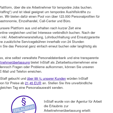
attform, über die sie Arbeitnehmer für temporäre Jobs buchen.
Staffing") und ist ideal geeignet um temporäre Aushilfskräfte zu
n. Wir bieten dafür einen Pool von über 123.000 Personalprofilen für
astronomie, Einzelhandel, Call-Center und Büro.
unsere Plattform aus und erhalten nach kurzer Zeit eine
nline vergleichen und bei Interesse verbindlich buchen. Nach der
 inkl. Arbeitnehmeranstellung, Lohnbuchhaltung und Einsatzgarantie
ohne zusätzliche Servicegebühren innerhalb von 24 Stunden
 Sie das Personal ganz einfach erneut buchen oder langfristig als
ss, eine selbst verwaltete Personaldatenbank und eine transparente
itnehmerüberlassung
bietet InStaff als Zeitarbeitsunternehmen eine
en dennoch Fragen oder Probleme aufkommen, können Sie unseren
-Mail und Telefon erreichen.
nStaff gebucht und
über 99 % unserer Kunden
würden InStaff
hon für Preise ab
21,45 EUR
an. Stellen Sie Ihre unverbindliche
gleichen Tag eine Personalauswahl senden.
InStaff wurde von der Agentur für Arbeit
die Erlaubnis zur
Arbeitnehmerüberlassung erteilt: