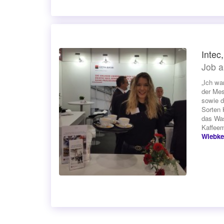
Intec,
Job a
„Ich wa
der Mes
sowie d
Sorten 
das Was
Kaffeem
Wiebke