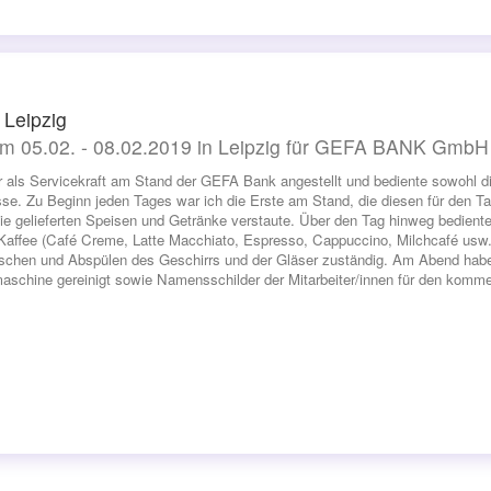
 Leipzig
m 05.02. - 08.02.2019 in Leipzig für GEFA BANK GmbH
r als Servicekraft am Stand der GEFA Bank angestellt und bediente sowohl d
se. Zu Beginn jeden Tages war ich die Erste am Stand, die diesen für den Ta
ie gelieferten Speisen und Getränke verstaute. Über den Tag hinweg bedien
Kaffee (Café Creme, Latte Macchiato, Espresso, Cappuccino, Milchcafé usw.
chen und Abspülen des Geschirrs und der Gläser zuständig. Am Abend habe 
aschine gereinigt sowie Namensschilder der Mitarbeiter/innen für den komme