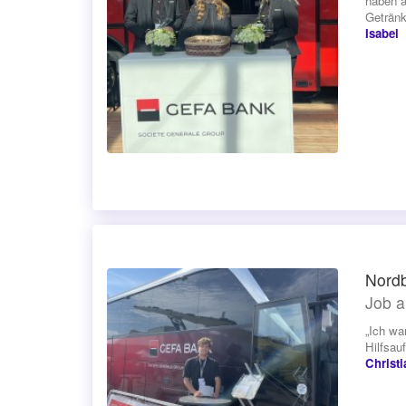
haben a
Getränk
Isabel
Nord
Job a
„Ich wa
Hilfsau
Christi