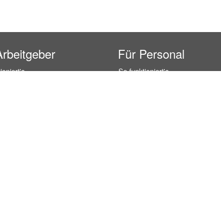
Arbeitgeber
Für Personal
ioniert's
So funktioniert's
gsanfrage
Registrierung
icherheit durch AÜG
Anstellungsverhältnis
& Leistungen
Gehälter-Übersicht
eferenzen
Erfahrungsberichte
 Personal
Hostess Jobs
on Personal
Promotion Jobs
 Personal
Service / Kellner Jobs
ersonal
Eventhelfer Jobs
andels Personal
Verkäufer / Kassierer Jobs
ersonal
Lagerhelfer / Kommissionierer J
rschung Personal
Marktforschung Jobs