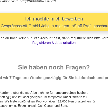
ären Jobs von Gesprächsstoff GmbH
Ich möchte mich bewerben
Gesprächsstoff GmbH Jobs in meinem InStaff Profil anscha
n du noch keinen InStaff Account hast, dann registriere dich bitte vor
Registrieren & Jobs erhalten
Sie haben noch Fragen?
 wir 7 Tage pro Woche ganztägig für Sie telefonisch und pe
attform, über die sie Arbeitnehmer für temporäre Jobs buchen.
Staffing") und ist ideal geeignet um temporäre Aushilfskräfte zu
n. Wir bieten dafür einen Pool von über 123.000 Personalprofilen für
astronomie, Einzelhandel, Call-Center und Büro.