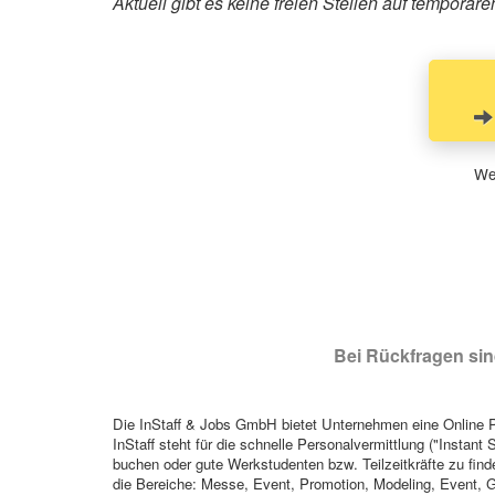
Aktuell gibt es keine freien Stellen auf tempor
Wen
Bei Rückfragen sind
Die InStaff & Jobs GmbH bietet Unternehmen eine Online Pl
InStaff steht für die schnelle Personalvermittlung ("Instant 
buchen oder gute Werkstudenten bzw. Teilzeitkräfte zu finde
die Bereiche: Messe, Event, Promotion, Modeling, Event, G