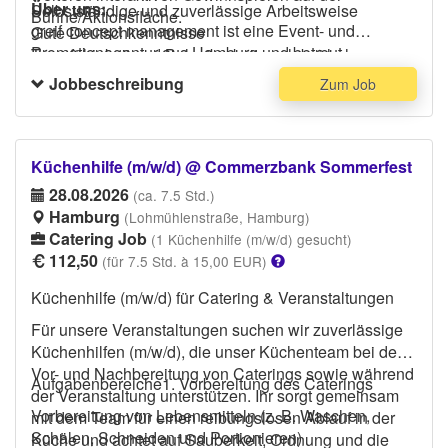
Über uns:
Selbstständige und zuverlässige Arbeitsweise
Bühne/Aktionsfläche.
greif concept management ist eine Event- und
Gute Deutschkenntnisse
Promotionagentur aus Hamburg und betreut
Teamfähigkeit und Belastbarkeit auch bei hohem
bundesweit aufmerksamkeitsstarke Veranstaltungen in
Besucheraufkommen
Jobbeschreibung
Zum Job
Einkaufszentren – von kreativen Promotions und
interaktiven Erlebniswelten bis hin zu großen Charity-
Events und verkaufsfördernden Aktionskonzepten mit
hoher Besucheraktivierung.
Küchenhilfe (m/w/d) @ Commerzbank Sommerfest
28.08.2026
(ca. 7.5 Std.)
Hamburg
(Lohmühlenstraße, Hamburg)
Catering Job
(1 Küchenhilfe (m/w/d) gesucht)
112,50
(für 7.5 Std. à 15,00 EUR)
Küchenhilfe (m/w/d) für Catering & Veranstaltungen
Für unsere Veranstaltungen suchen wir zuverlässige
Küchenhilfen (m/w/d), die unser Küchenteam bei der
Vor- und Nachbereitung von Caterings sowie während
Aufgabenbereiche1. Vorbereitung des Caterings
der Veranstaltung unterstützen. Ihr sorgt gemeinsam
Vorbereitung von Lebensmitteln (z. B. Waschen,
mit dem Team für einen reibungslosen Ablauf in der
Schälen, Schneiden und Portionieren)
Küche und achtet auf Sauberkeit, Ordnung und die