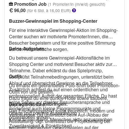
Promotion Job
(1 Promoter/in (m/w/d) gesucht)
96,00
(für 6 Std. à 16,00 EUR)
Buzzer-Gewinnspiel im Shopping-Center
Für eine interaktive Gewinnspiel-Aktion im Shopping-
Center suchen wir motivierte Promoter/innen, die
Besucher begeistern und für eine positive Stimmung
Deine Aufgaben:
auf der Aktionsfläche sorgen.
Du betreust unsere Gewinnspiel-Aktionsfläche im
Shopping Center und motivierst Besucher aktiv zur
Teilnahme. Dabei erklärst du das Spielprinzip,
Outfit:
überprüfst Teilnahmebedingungen, unterstützt beim
Ablauf und überreichst Gewinne an die Teilnehmer.
Du erhälst ein gebrandetes Polo-Shirt oder Promotion-
Zusätzlich achtest du auf einen ordentlichen und
Outfit von uns gestellt.
professionellen Auftritt der gesamten Fläche. Du hast
Dazu trägst du eine dunkle Hose sowie saubere,
keine Scheu vor direkter Besucheransprache und
Das solltest du mitbringen:
gepflegte Schuhe.
moderierst auch kleine Programmpunkte und
Das Erscheinungsbild sollte freundlich, modern und
Offene und positive Ausstrahlung
Verlosungen. Du unterstützt beim Auf-/Abbau der
professionell wirken.
Keine Scheu davor, Menschen aktiv anzusprechen
Ausstattung. Ggf. unterstützt die Projektleitung bei
Zuverlässigkeit & Pünktlichkeit
weiteren interaktiven Gewinnspielen auf der