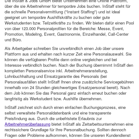
Die InStaff & Jobs GmbH bietet Unternehmen eine Online Plattform,
über die sie Arbeitnehmer für temporäre Jobs buchen. InStaff steht für
die schnelle Personalvermittlung ("Instant Staffing") und ist ideal
geeignet um temporäre Aushilfskräfte zu buchen oder gute
Werkstudenten bzw. Teilzeitkräfte zu finden. Wir bieten dafür einen Pool
von über 123.000 Personalprofilen für die Bereiche: Messe, Event,
Promotion, Modeling, Event, Gastronomie, Einzelhandel, Call-Center
und Büro.
Als Arbeitgeber schreiben Sie unverbindlich einen Job über unsere
Plattform aus und erhalten nach kurzer Zeit eine Personalauswahl. Sie
können die verfügbaren Profile dann online vergleichen und bei
Interesse verbindlich buchen. Nach der Buchung übernimmt InStaff den
kompletten Personalservice inkl. Arbeitnehmeranstellung,
Lohnbuchhaltung und Einsatzgarantie des Personals (bei
Personalausfällen stellt InStaff Ihnen ohne zusätzliche Servicegebühren
innerhalb von 24 Stunden gleichwertiges Ersatzpersonal bereit). Nach
dem Job können Sie das Personal ganz einfach erneut buchen oder
langfristig als Werkstudent bzw. Aushilfe übernehmen.
InStaff zeichnet sich durch einen einfachen Buchungsprozess, eine
selbst verwaltete Personaldatenbank und eine transparente
Preisfindung aus. Durch die unbefristete Erlaubnis zur
Arbeitnehmerüberlassung
bietet InStaff als Zeitarbeitsunternehmen eine
rechtssichere Grundlage für Ihre Personalbuchung. Sollten dennoch
Fragen oder Probleme aufkommen, können Sie unseren Kundendienst