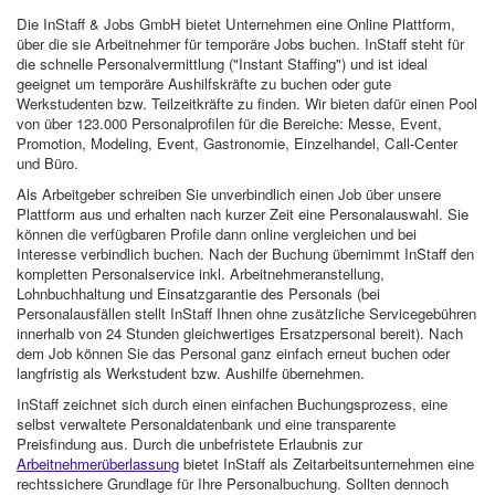
Die InStaff & Jobs GmbH bietet Unternehmen eine Online Plattform,
über die sie Arbeitnehmer für temporäre Jobs buchen. InStaff steht für
die schnelle Personalvermittlung ("Instant Staffing") und ist ideal
geeignet um temporäre Aushilfskräfte zu buchen oder gute
Werkstudenten bzw. Teilzeitkräfte zu finden. Wir bieten dafür einen Pool
von über 123.000 Personalprofilen für die Bereiche: Messe, Event,
Promotion, Modeling, Event, Gastronomie, Einzelhandel, Call-Center
und Büro.
Als Arbeitgeber schreiben Sie unverbindlich einen Job über unsere
Plattform aus und erhalten nach kurzer Zeit eine Personalauswahl. Sie
können die verfügbaren Profile dann online vergleichen und bei
Interesse verbindlich buchen. Nach der Buchung übernimmt InStaff den
kompletten Personalservice inkl. Arbeitnehmeranstellung,
Lohnbuchhaltung und Einsatzgarantie des Personals (bei
Personalausfällen stellt InStaff Ihnen ohne zusätzliche Servicegebühren
innerhalb von 24 Stunden gleichwertiges Ersatzpersonal bereit). Nach
dem Job können Sie das Personal ganz einfach erneut buchen oder
langfristig als Werkstudent bzw. Aushilfe übernehmen.
InStaff zeichnet sich durch einen einfachen Buchungsprozess, eine
selbst verwaltete Personaldatenbank und eine transparente
Preisfindung aus. Durch die unbefristete Erlaubnis zur
Arbeitnehmerüberlassung
bietet InStaff als Zeitarbeitsunternehmen eine
rechtssichere Grundlage für Ihre Personalbuchung. Sollten dennoch