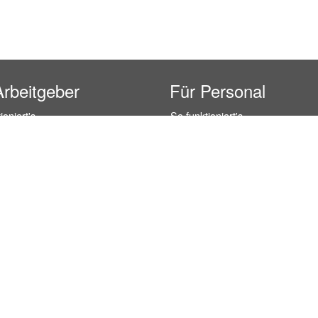
Arbeitgeber
Für Personal
ioniert's
So funktioniert's
gsanfrage
Registrierung
icherheit durch AÜG
Anstellungsverhältnis
& Leistungen
Gehälter-Übersicht
eferenzen
Erfahrungsberichte
 Personal
Hostess Jobs
on Personal
Promotion Jobs
 Personal
Service / Kellner Jobs
ersonal
Eventhelfer Jobs
andels Personal
Verkäufer / Kassierer Jobs
ersonal
Lagerhelfer / Kommissionierer J
rschung Personal
Marktforschung Jobs