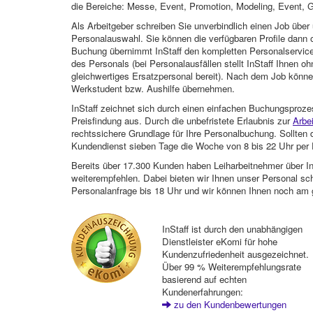
die Bereiche: Messe, Event, Promotion, Modeling, Event, G
Als Arbeitgeber schreiben Sie unverbindlich einen Job über 
Personalauswahl. Sie können die verfügbaren Profile dann o
Buchung übernimmt InStaff den kompletten Personalservice
des Personals (bei Personalausfällen stellt InStaff Ihnen 
gleichwertiges Ersatzpersonal bereit). Nach dem Job können
Werkstudent bzw. Aushilfe übernehmen.
InStaff zeichnet sich durch einen einfachen Buchungsproze
Preisfindung aus. Durch die unbefristete Erlaubnis zur
Arbe
rechtssichere Grundlage für Ihre Personalbuchung. Sollt
Kundendienst sieben Tage die Woche von 8 bis 22 Uhr per E
Bereits über 17.300 Kunden haben Leiharbeitnehmer über I
weiterempfehlen. Dabei bieten wir Ihnen unser Personal sc
Personalanfrage bis 18 Uhr und wir können Ihnen noch am 
InStaff ist durch den unabhängigen
Dienstleister eKomi für hohe
Kundenzufriedenheit ausgezeichnet.
Über 99 % Weiterempfehlungsrate
basierend auf echten
Kundenerfahrungen:
zu den Kundenbewertungen