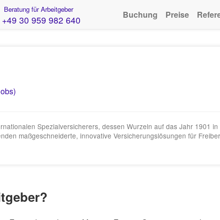
Beratung für Arbeitgeber
Buchung
Preise
Refer
+49 30 959 982 640
Jobs)
nternationalen Spezialversicherers, dessen Wurzeln auf das Jahr 1901
enden maßgeschneiderte, innovative Versicherungslösungen für Freibe
itgeber?