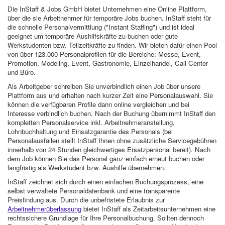
Die InStaff & Jobs GmbH bietet Unternehmen eine Online Plattform,
über die sie Arbeitnehmer für temporäre Jobs buchen. InStaff steht für
die schnelle Personalvermittlung ("Instant Staffing") und ist ideal
geeignet um temporäre Aushilfskräfte zu buchen oder gute
Werkstudenten bzw. Teilzeitkräfte zu finden. Wir bieten dafür einen Pool
von über 123.000 Personalprofilen für die Bereiche: Messe, Event,
Promotion, Modeling, Event, Gastronomie, Einzelhandel, Call-Center
und Büro.
Als Arbeitgeber schreiben Sie unverbindlich einen Job über unsere
Plattform aus und erhalten nach kurzer Zeit eine Personalauswahl. Sie
können die verfügbaren Profile dann online vergleichen und bei
Interesse verbindlich buchen. Nach der Buchung übernimmt InStaff den
kompletten Personalservice inkl. Arbeitnehmeranstellung,
Lohnbuchhaltung und Einsatzgarantie des Personals (bei
Personalausfällen stellt InStaff Ihnen ohne zusätzliche Servicegebühren
innerhalb von 24 Stunden gleichwertiges Ersatzpersonal bereit). Nach
dem Job können Sie das Personal ganz einfach erneut buchen oder
langfristig als Werkstudent bzw. Aushilfe übernehmen.
InStaff zeichnet sich durch einen einfachen Buchungsprozess, eine
selbst verwaltete Personaldatenbank und eine transparente
Preisfindung aus. Durch die unbefristete Erlaubnis zur
Arbeitnehmerüberlassung
bietet InStaff als Zeitarbeitsunternehmen eine
rechtssichere Grundlage für Ihre Personalbuchung. Sollten dennoch