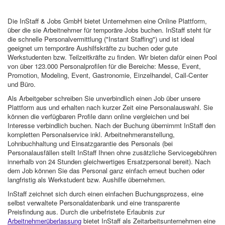
Die InStaff & Jobs GmbH bietet Unternehmen eine Online Plattform,
über die sie Arbeitnehmer für temporäre Jobs buchen. InStaff steht für
die schnelle Personalvermittlung ("Instant Staffing") und ist ideal
geeignet um temporäre Aushilfskräfte zu buchen oder gute
Werkstudenten bzw. Teilzeitkräfte zu finden. Wir bieten dafür einen Pool
von über 123.000 Personalprofilen für die Bereiche: Messe, Event,
Promotion, Modeling, Event, Gastronomie, Einzelhandel, Call-Center
und Büro.
Als Arbeitgeber schreiben Sie unverbindlich einen Job über unsere
Plattform aus und erhalten nach kurzer Zeit eine Personalauswahl. Sie
können die verfügbaren Profile dann online vergleichen und bei
Interesse verbindlich buchen. Nach der Buchung übernimmt InStaff den
kompletten Personalservice inkl. Arbeitnehmeranstellung,
Lohnbuchhaltung und Einsatzgarantie des Personals (bei
Personalausfällen stellt InStaff Ihnen ohne zusätzliche Servicegebühren
innerhalb von 24 Stunden gleichwertiges Ersatzpersonal bereit). Nach
dem Job können Sie das Personal ganz einfach erneut buchen oder
langfristig als Werkstudent bzw. Aushilfe übernehmen.
InStaff zeichnet sich durch einen einfachen Buchungsprozess, eine
selbst verwaltete Personaldatenbank und eine transparente
Preisfindung aus. Durch die unbefristete Erlaubnis zur
Arbeitnehmerüberlassung
bietet InStaff als Zeitarbeitsunternehmen eine