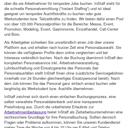
über die sie Arbeitnehmer für temporäre Jobs buchen. InStaff steht für
die schnelle Personalvermittlung ("Instant Staffing") und ist ideal
geeignet um temporäre Aushilfskräfte zu buchen oder gute
Werkstudenten bzw. Teilzeitkräfte zu finden. Wir bieten dafür einen Pool
von über 123.000 Personalprofilen für die Bereiche: Messe, Event,
Promotion, Modeling, Event, Gastronomie, Einzelhandel, Call-Center
und Büro.
Als Arbeitgeber schreiben Sie unverbindlich einen Job über unsere
Plattform aus und erhalten nach kurzer Zeit eine Personalauswahl. Sie
können die verfügbaren Profile dann online vergleichen und bei
Interesse verbindlich buchen. Nach der Buchung übernimmt InStaff den
kompletten Personalservice inkl. Arbeitnehmeranstellung,
Lohnbuchhaltung und Einsatzgarantie des Personals (bei
Personalausfällen stellt InStaff Ihnen ohne zusätzliche Servicegebühren
innerhalb von 24 Stunden gleichwertiges Ersatzpersonal bereit). Nach
dem Job können Sie das Personal ganz einfach erneut buchen oder
langfristig als Werkstudent bzw. Aushilfe übernehmen.
InStaff zeichnet sich durch einen einfachen Buchungsprozess, eine
selbst verwaltete Personaldatenbank und eine transparente
Preisfindung aus. Durch die unbefristete Erlaubnis zur
Arbeitnehmerüberlassung
bietet InStaff als Zeitarbeitsunternehmen eine
rechtssichere Grundlage für Ihre Personalbuchung. Sollten dennoch
Fragen oder Probleme aufkommen, können Sie unseren Kundendienst
sieben Tage die Woche von 8 bis 22 Uhr per E-Mail und Telefon