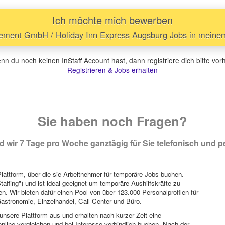
Ich möchte mich bewerben
ent GmbH / Holiday Inn Express Augsburg Jobs in meinem 
n du noch keinen InStaff Account hast, dann registriere dich bitte vor
Registrieren & Jobs erhalten
Sie haben noch Fragen?
 wir 7 Tage pro Woche ganztägig für Sie telefonisch und pe
attform, über die sie Arbeitnehmer für temporäre Jobs buchen.
Staffing") und ist ideal geeignet um temporäre Aushilfskräfte zu
n. Wir bieten dafür einen Pool von über 123.000 Personalprofilen für
astronomie, Einzelhandel, Call-Center und Büro.
unsere Plattform aus und erhalten nach kurzer Zeit eine
nline vergleichen und bei Interesse verbindlich buchen. Nach der