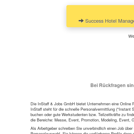
Success Hotel Managem
Wen
Bei Rückfragen sind
Die InStaff & Jobs GmbH bietet Unternehmen eine Online Pl
InStaff steht für die schnelle Personalvermittlung ("Instant 
buchen oder gute Werkstudenten bzw. Teilzeitkräfte zu finde
die Bereiche: Messe, Event, Promotion, Modeling, Event, G
Als Arbeitgeber schreiben Sie unverbindlich einen Job über 
Personalauswahl. Sie können die verfügbaren Profile dann o