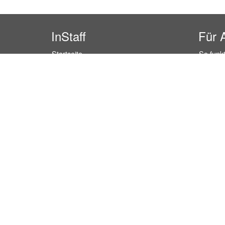
InStaff
Für 
Startseite
So funkt
Über InStaff
Buchun
Karriere
Rechtss
Impressum
Kosten 
Login
Kundenr
Messekalender
Hostess
Arbeitsverträge
Promoti
Bewerbungsunterlagen
Service
Schulungen
Event P
Arbeitsrecht
Einzelh
Arbeitsschutz Unterweisungen
Lager P
Jobratgeber
Marktfo
HR-Ratgeber
Empfang
Student