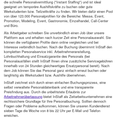
die schnelle Personalvermittlung ("Instant Staffing") und ist ideal
geeignet um temporäre Aushilfskräfte zu buchen oder gute
Werkstudenten bzw. Teilzeitkräfte zu finden. Wir bieten dafür einen Pool
von über 123.000 Personalprofilen für die Bereiche: Messe, Event,
Promotion, Modeling, Event, Gastronomie, Einzelhandel, Call-Center
und Büro.
Als Arbeitgeber schreiben Sie unverbindlich einen Job über unsere
Plattform aus und erhalten nach kurzer Zeit eine Personalauswahl. Sie
können die verfügbaren Profile dann online vergleichen und bei
Interesse verbindlich buchen. Nach der Buchung übernimmt InStaff den
kompletten Personalservice inkl. Arbeitnehmeranstellung,
Lohnbuchhaltung und Einsatzgarantie des Personals (bei
Personalausfällen stellt InStaff Ihnen ohne zusätzliche Servicegebühren
innerhalb von 24 Stunden gleichwertiges Ersatzpersonal bereit). Nach
dem Job können Sie das Personal ganz einfach erneut buchen oder
langfristig als Werkstudent bzw. Aushilfe übernehmen.
InStaff zeichnet sich durch einen einfachen Buchungsprozess, eine
selbst verwaltete Personaldatenbank und eine transparente
Preisfindung aus. Durch die unbefristete Erlaubnis zur
Arbeitnehmerüberlassung
bietet InStaff als Zeitarbeitsunternehmen eine
rechtssichere Grundlage für Ihre Personalbuchung. Sollten dennoch
Fragen oder Probleme aufkommen, können Sie unseren Kundendienst
sieben Tage die Woche von 8 bis 22 Uhr per E-Mail und Telefon
erreichen.